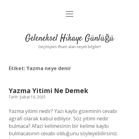
menüyü
Anasayfa
aç
Gizlilik Politikası
Geleneksel Hikaye Günlüğü
Yasal Uyarı
Geçmişten ilham alan neşeli bilgiler!
Hakkımızda
Etiket:
Yazma neye denir
Yazma Yitimi Ne Demek
Tarih: Şubat 10, 2025
Yazma yitimi nedir? Yazı kaybı gizeminin cevabı
agrafi olarak kabul ediliyor. Söz yitimi nedir
bulmaca? Afazi kelimesinin bir kelime kaybı
bulmacasının cevabı olduğunu söyleyebilirsiniz.