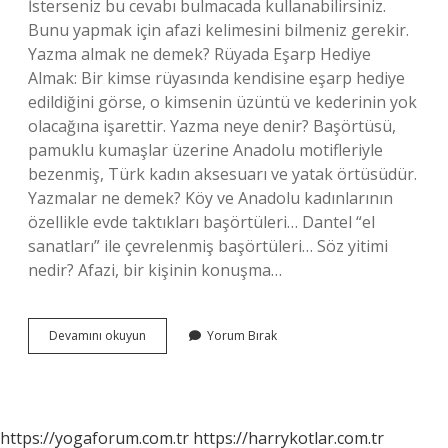
İsterseniz bu cevabı bulmacada kullanabilirsiniz.
Bunu yapmak için afazi kelimesini bilmeniz gerekir.
Yazma almak ne demek? Rüyada Eşarp Hediye
Almak: Bir kimse rüyasında kendisine eşarp hediye
edildiğini görse, o kimsenin üzüntü ve kederinin yok
olacağına işarettir. Yazma neye denir? Başörtüsü,
pamuklu kumaşlar üzerine Anadolu motifleriyle
bezenmiş, Türk kadın aksesuarı ve yatak örtüsüdür.
Yazmalar ne demek? Köy ve Anadolu kadınlarının
özellikle evde taktıkları başörtüleri… Dantel “el
sanatları” ile çevrelenmiş başörtüleri… Söz yitimi
nedir? Afazi, bir kişinin konuşma…
Yazma
Devamını okuyun
Yorum Bırak
Yitimi
Ne
Demek
https://yogaforum.com.tr
https://harrykotlar.com.tr