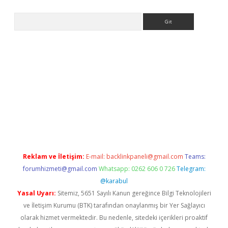
Arama
riş
Reklam ve İletişim:
E-mail:
backlinkpaneli@gmail.com
Teams:
forumhizmeti@gmail.com
Whatsapp: 0262 606 0 726
Telegram:
@karabul
Yasal Uyarı:
Sitemiz, 5651 Sayılı Kanun gereğince Bilgi Teknolojileri
ve İletişim Kurumu (BTK) tarafından onaylanmış bir Yer Sağlayıcı
olarak hizmet vermektedir. Bu nedenle, sitedeki içerikleri proaktif