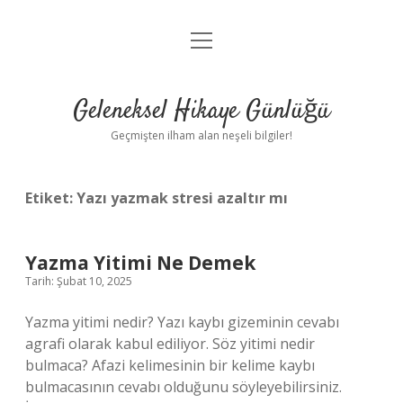
menüyü
Anasayfa
aç
Gizlilik Politikası
Geleneksel Hikaye Günlüğü
Yasal Uyarı
Geçmişten ilham alan neşeli bilgiler!
Hakkımızda
Etiket:
Yazı yazmak stresi azaltır mı
Yazma Yitimi Ne Demek
Tarih: Şubat 10, 2025
Yazma yitimi nedir? Yazı kaybı gizeminin cevabı
agrafi olarak kabul ediliyor. Söz yitimi nedir
bulmaca? Afazi kelimesinin bir kelime kaybı
bulmacasının cevabı olduğunu söyleyebilirsiniz.