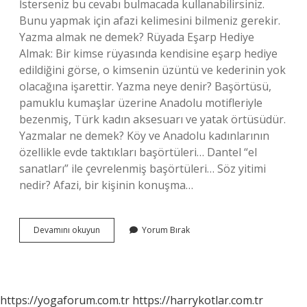
İsterseniz bu cevabı bulmacada kullanabilirsiniz.
Bunu yapmak için afazi kelimesini bilmeniz gerekir.
Yazma almak ne demek? Rüyada Eşarp Hediye
Almak: Bir kimse rüyasında kendisine eşarp hediye
edildiğini görse, o kimsenin üzüntü ve kederinin yok
olacağına işarettir. Yazma neye denir? Başörtüsü,
pamuklu kumaşlar üzerine Anadolu motifleriyle
bezenmiş, Türk kadın aksesuarı ve yatak örtüsüdür.
Yazmalar ne demek? Köy ve Anadolu kadınlarının
özellikle evde taktıkları başörtüleri… Dantel “el
sanatları” ile çevrelenmiş başörtüleri… Söz yitimi
nedir? Afazi, bir kişinin konuşma…
Yazma
Devamını okuyun
Yorum Bırak
Yitimi
Ne
Demek
https://yogaforum.com.tr
https://harrykotlar.com.tr