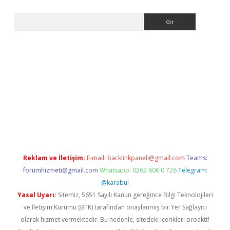
Arama
riş
Reklam ve İletişim:
E-mail:
backlinkpaneli@gmail.com
Teams:
forumhizmeti@gmail.com
Whatsapp: 0262 606 0 726
Telegram:
@karabul
Yasal Uyarı:
Sitemiz, 5651 Sayılı Kanun gereğince Bilgi Teknolojileri
ve İletişim Kurumu (BTK) tarafından onaylanmış bir Yer Sağlayıcı
olarak hizmet vermektedir. Bu nedenle, sitedeki içerikleri proaktif