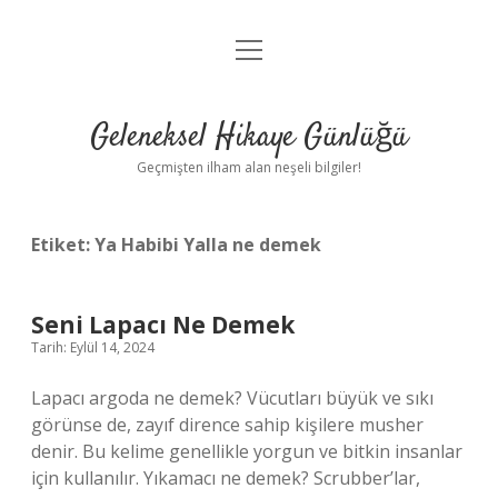
menüyü
Anasayfa
aç
Gizlilik Politikası
Geleneksel Hikaye Günlüğü
Yasal Uyarı
Geçmişten ilham alan neşeli bilgiler!
Hakkımızda
Etiket:
Ya Habibi Yalla ne demek
Seni Lapacı Ne Demek
Tarih: Eylül 14, 2024
Lapacı argoda ne demek? Vücutları büyük ve sıkı
görünse de, zayıf dirence sahip kişilere musher
denir. Bu kelime genellikle yorgun ve bitkin insanlar
için kullanılır. Yıkamacı ne demek? Scrubber’lar,