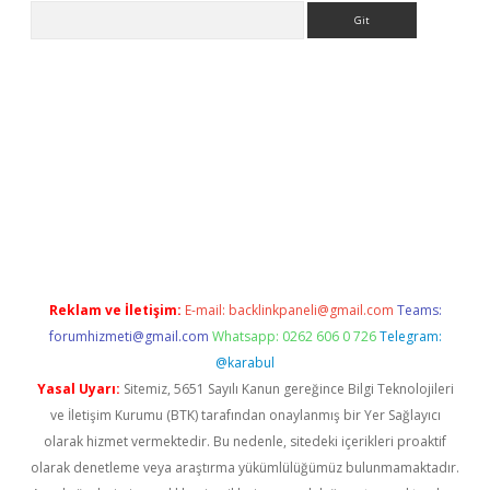
Arama
riş
Reklam ve İletişim:
E-mail:
backlinkpaneli@gmail.com
Teams:
forumhizmeti@gmail.com
Whatsapp: 0262 606 0 726
Telegram:
@karabul
Yasal Uyarı:
Sitemiz, 5651 Sayılı Kanun gereğince Bilgi Teknolojileri
ve İletişim Kurumu (BTK) tarafından onaylanmış bir Yer Sağlayıcı
olarak hizmet vermektedir. Bu nedenle, sitedeki içerikleri proaktif
olarak denetleme veya araştırma yükümlülüğümüz bulunmamaktadır.