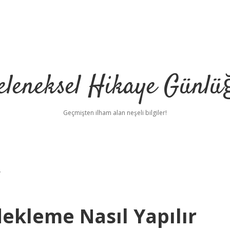
eleneksel Hikaye Günlü
Geçmişten ilham alan neşeli bilgiler!
r
kleme Nasıl Yapılır