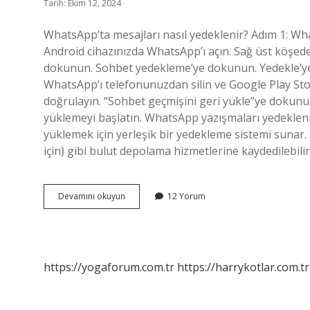
Tarih: Ekim 12, 2024
WhatsApp’ta mesajları nasıl yedeklenir? Adım 1: Wha
Android cihazınızda WhatsApp’ı açın. Sağ üst köşed
dokunun. Sohbet yedekleme’ye dokunun. Yedekle’ye 
WhatsApp’ı telefonunuzdan silin ve Google Play Sto
doğrulayın. “Sohbet geçmişini geri yükle”ye dokunu
yüklemeyi başlatın. WhatsApp yazışmaları yedekle
yüklemek için yerleşik bir yedekleme sistemi sunar.
için) gibi bulut depolama hizmetlerine kaydedilebili
Whatsapp
Devamını okuyun
12 Yorum
Mesaj
Yedekleme
Nasıl
Yapılır
https://yogaforum.com.tr
https://harrykotlar.com.tr