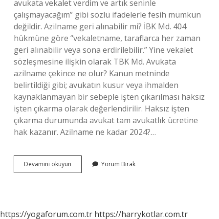
avukata vekalet verdim ve artık seninle
çalışmayacağım” gibi sözlü ifadelerle fesih mümkün
değildir. Azilname geri alınabilir mi? İBK Md. 404
hükmüne göre “vekaletname, taraflarca her zaman
geri alınabilir veya sona erdirilebilir.” Yine vekalet
sözleşmesine ilişkin olarak TBK Md. Avukata
azilname çekince ne olur? Kanun metninde
belirtildiği gibi; avukatın kusur veya ihmalden
kaynaklanmayan bir sebeple işten çıkarılması haksız
işten çıkarma olarak değerlendirilir. Haksız işten
çıkarma durumunda avukat tam avukatlık ücretine
hak kazanır. Azilname ne kadar 2024?…
Azilname
Devamını okuyun
Yorum Bırak
Geri
Çekilir
Mi
https://yogaforum.com.tr
https://harrykotlar.com.tr