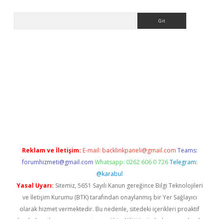
Arama
riş
Reklam ve İletişim:
E-mail:
backlinkpaneli@gmail.com
Teams:
forumhizmeti@gmail.com
Whatsapp: 0262 606 0 726
Telegram:
@karabul
Yasal Uyarı:
Sitemiz, 5651 Sayılı Kanun gereğince Bilgi Teknolojileri
ve İletişim Kurumu (BTK) tarafından onaylanmış bir Yer Sağlayıcı
olarak hizmet vermektedir. Bu nedenle, sitedeki içerikleri proaktif