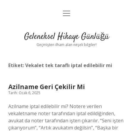
menüyü
Anasayfa
aç
Gizlilik Politikası
Geleneksel Hikaye Günlüğü
Yasal Uyarı
Geçmişten ilham alan neşeli bilgiler!
Hakkımızda
Etiket:
Vekalet tek taraflı iptal edilebilir mi
Azilname Geri Çekilir Mi
Tarih: Ocak 6, 2025
Azilname iptal edilebilir mi? Notere verilen
vekaletname noter tarafından iptal edildiğinden,
avukat da noter tarafından işten çıkarılır. “Seni işten
çıkarıyorum”, “Artık avukatım değilsin”, “Başka bir