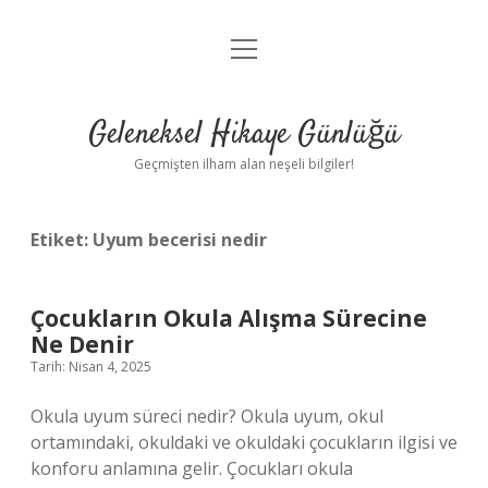
menüyü
Anasayfa
aç
Gizlilik Politikası
Geleneksel Hikaye Günlüğü
Yasal Uyarı
Geçmişten ilham alan neşeli bilgiler!
Hakkımızda
Etiket:
Uyum becerisi nedir
Çocukların Okula Alışma Sürecine
Ne Denir
Tarih: Nisan 4, 2025
Okula uyum süreci nedir? Okula uyum, okul
ortamındaki, okuldaki ve okuldaki çocukların ilgisi ve
konforu anlamına gelir. Çocukları okula