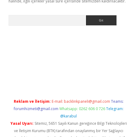
halinde, ilgili içerikler yasal süre içerisinde sitemizden kaldırılacaktır.
Arama
riş
Reklam ve İletişim:
E-mail:
backlinkpaneli@gmail.com
Teams:
forumhizmeti@gmail.com
Whatsapp: 0262 606 0 726
Telegram:
@karabul
Yasal Uyarı:
Sitemiz, 5651 Sayılı Kanun gereğince Bilgi Teknolojileri
ve İletişim Kurumu (BTK) tarafından onaylanmış bir Yer Sağlayıcı