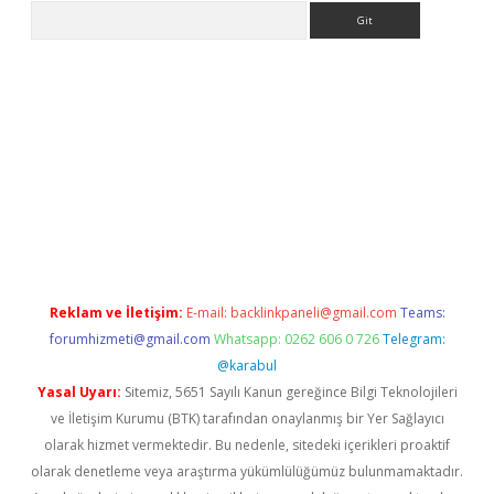
Arama
riş
Reklam ve İletişim:
E-mail:
backlinkpaneli@gmail.com
Teams:
forumhizmeti@gmail.com
Whatsapp: 0262 606 0 726
Telegram:
@karabul
Yasal Uyarı:
Sitemiz, 5651 Sayılı Kanun gereğince Bilgi Teknolojileri
ve İletişim Kurumu (BTK) tarafından onaylanmış bir Yer Sağlayıcı
olarak hizmet vermektedir. Bu nedenle, sitedeki içerikleri proaktif
olarak denetleme veya araştırma yükümlülüğümüz bulunmamaktadır.