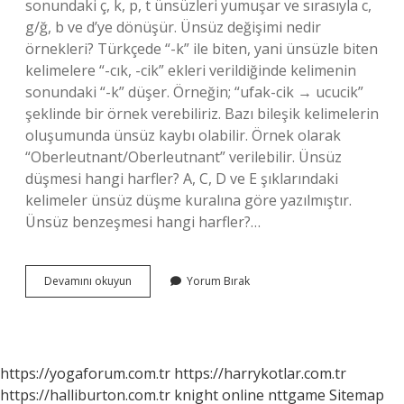
sonundaki ç, k, p, t ünsüzleri yumuşar ve sırasıyla c,
g/ğ, b ve d’ye dönüşür. Ünsüz değişimi nedir
örnekleri? Türkçede “-k” ile biten, yani ünsüzle biten
kelimelere “-cık, -cik” ekleri verildiğinde kelimenin
sonundaki “-k” düşer. Örneğin; “ufak-cik → ucucik”
şeklinde bir örnek verebiliriz. Bazı bileşik kelimelerin
oluşumunda ünsüz kaybı olabilir. Örnek olarak
“Oberleutnant/Oberleutnant” verilebilir. Ünsüz
düşmesi hangi harfler? A, C, D ve E şıklarındaki
kelimeler ünsüz düşme kuralına göre yazılmıştır.
Ünsüz benzeşmesi hangi harfler?…
Ünsüz
Devamını okuyun
Yorum Bırak
Değişimi
Hangi
Harfler
https://yogaforum.com.tr
https://harrykotlar.com.tr
https://halliburton.com.tr
knight online
nttgame
Sitemap