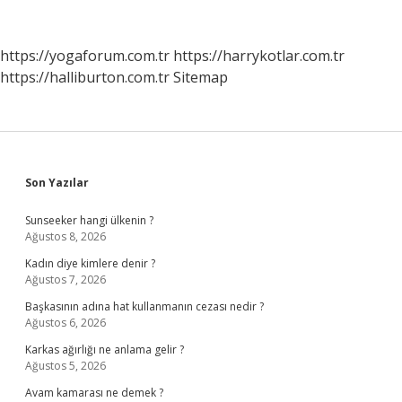
Kapıkulu
Ocağı
Aynı
https://yogaforum.com.tr
https://harrykotlar.com.tr
Şey
https://halliburton.com.tr
Sitemap
Mi
Sidebar
Son Yazılar
Sunseeker hangi ülkenin ?
Ağustos 8, 2026
Kadın diye kimlere denir ?
Ağustos 7, 2026
Başkasının adına hat kullanmanın cezası nedir ?
Ağustos 6, 2026
Karkas ağırlığı ne anlama gelir ?
Ağustos 5, 2026
Avam kamarası ne demek ?