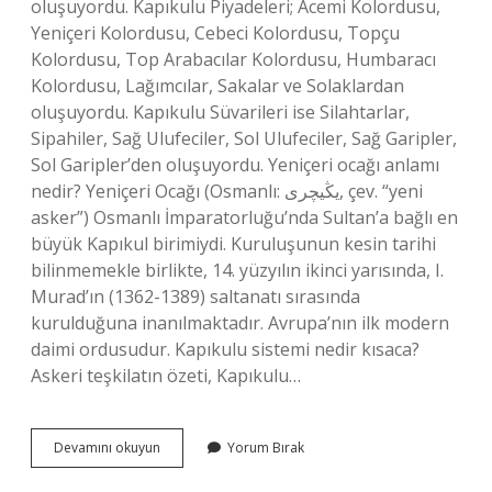
oluşuyordu. Kapıkulu Piyadeleri; Acemi Kolordusu,
Yeniçeri Kolordusu, Cebeci Kolordusu, Topçu
Kolordusu, Top Arabacılar Kolordusu, Humbaracı
Kolordusu, Lağımcılar, Sakalar ve Solaklardan
oluşuyordu. Kapıkulu Süvarileri ise Silahtarlar,
Sipahiler, Sağ Ulufeciler, Sol Ulufeciler, Sağ Garipler,
Sol Garipler’den oluşuyordu. Yeniçeri ocağı anlamı
nedir? Yeniçeri Ocağı (Osmanlı: یڭیچری, çev. “yeni
asker”) Osmanlı İmparatorluğu’nda Sultan’a bağlı en
büyük Kapıkul birimiydi. Kuruluşunun kesin tarihi
bilinmemekle birlikte, 14. yüzyılın ikinci yarısında, I.
Murad’ın (1362-1389) saltanatı sırasında
kurulduğuna inanılmaktadır. Avrupa’nın ilk modern
daimi ordusudur. Kapıkulu sistemi nedir kısaca?
Askeri teşkilatın özeti, Kapıkulu…
Yeniçeri
Devamını okuyun
Yorum Bırak
Ocağı
Ile