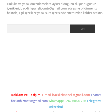
Hukuka ve yasal düzenlemelere aykırı olduğunu düşündüğünüz
içerikleri,
backlinkpanelicomtr@gmail.com
adresine bildirmeniz
halinde, ilgili içerikler yasal süre içerisinde sitemizden kaldırılacaktır.
Arama
riş
Reklam ve İletişim:
E-mail:
backlinkpaneli@gmail.com
Teams:
forumhizmeti@gmail.com
Whatsapp: 0262 606 0 726
Telegram:
@karabul