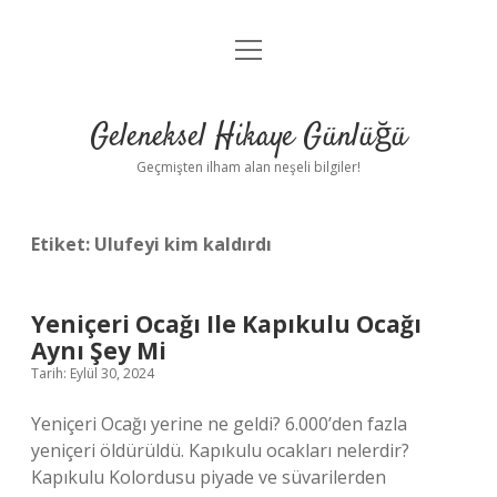
menüyü
Anasayfa
aç
Gizlilik Politikası
Geleneksel Hikaye Günlüğü
Yasal Uyarı
Geçmişten ilham alan neşeli bilgiler!
Hakkımızda
Etiket:
Ulufeyi kim kaldırdı
Yeniçeri Ocağı Ile Kapıkulu Ocağı
Aynı Şey Mi
Tarih: Eylül 30, 2024
Yeniçeri Ocağı yerine ne geldi? 6.000’den fazla
yeniçeri öldürüldü. Kapıkulu ocakları nelerdir?
Kapıkulu Kolordusu piyade ve süvarilerden