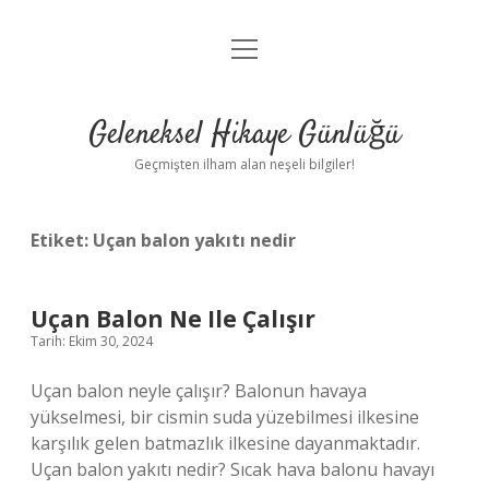
menüyü
Anasayfa
aç
Gizlilik Politikası
Geleneksel Hikaye Günlüğü
Yasal Uyarı
Geçmişten ilham alan neşeli bilgiler!
Hakkımızda
Etiket:
Uçan balon yakıtı nedir
Uçan Balon Ne Ile Çalışır
Tarih: Ekim 30, 2024
Uçan balon neyle çalışır? Balonun havaya
yükselmesi, bir cismin suda yüzebilmesi ilkesine
karşılık gelen batmazlık ilkesine dayanmaktadır.
Uçan balon yakıtı nedir? Sıcak hava balonu havayı