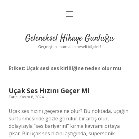
menüyü
Anasayfa
aç
Gizlilik Politikası
Geleneksel Hikaye Günlüğü
Yasal Uyarı
Geçmişten ilham alan neşeli bilgiler!
Hakkımızda
Etiket:
Uçak sesi ses kirliliğine neden olur mu
Uçak Ses Hızını Geçer Mi
Tarih: Kasım 8, 2024
Uçak ses hızını geçerse ne olur? Bu noktada, uçağın
sürtünmesinde gözle görülür bir artış olur,
dolayısıyla “ses bariyerini” kırma kavramı ortaya
çıkar. Bir uçak ses hızını aştığında, süpersonik