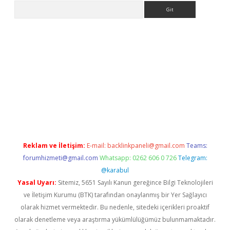
Arama
riş
Reklam ve İletişim:
E-mail:
backlinkpaneli@gmail.com
Teams:
forumhizmeti@gmail.com
Whatsapp: 0262 606 0 726
Telegram:
@karabul
Yasal Uyarı:
Sitemiz, 5651 Sayılı Kanun gereğince Bilgi Teknolojileri
ve İletişim Kurumu (BTK) tarafından onaylanmış bir Yer Sağlayıcı
olarak hizmet vermektedir. Bu nedenle, sitedeki içerikleri proaktif
olarak denetleme veya araştırma yükümlülüğümüz bulunmamaktadır.