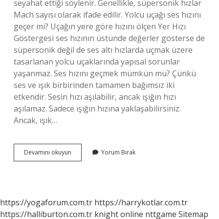
seyahat ettiği söylenir. Genellikle, süpersonik hızlar
Mach sayısı olarak ifade edilir. Yolcu uçağı ses hızını
geçer mi? Uçağın yere göre hızını ölçen Yer Hızı
Göstergesi ses hızının üstünde değerler gösterse de
süpersonik değil de ses altı hızlarda uçmak üzere
tasarlanan yolcu uçaklarında yapısal sorunlar
yaşanmaz. Ses hızını geçmek mümkün mü? Çünkü
ses ve ışık birbirinden tamamen bağımsız iki
etkendir. Sesin hızı aşılabilir, ancak ışığın hızı
aşılamaz. Sadece ışığın hızına yaklaşabilirsiniz.
Ancak, ışık…
Uçak
Devamını okuyun
Yorum Bırak
Ses
Hızını
Geçer
Mi
https://yogaforum.com.tr
https://harrykotlar.com.tr
https://halliburton.com.tr
knight online
nttgame
Sitemap