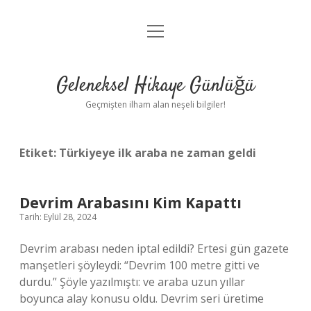
menüyü
Anasayfa
aç
Gizlilik Politikası
Geleneksel Hikaye Günlüğü
Yasal Uyarı
Geçmişten ilham alan neşeli bilgiler!
Hakkımızda
Etiket:
Türkiyeye ilk araba ne zaman geldi
Devrim Arabasını Kim Kapattı
Tarih: Eylül 28, 2024
Devrim arabası neden iptal edildi? Ertesi gün gazete
manşetleri şöyleydi: “Devrim 100 metre gitti ve
durdu.” Şöyle yazılmıştı: ve araba uzun yıllar
boyunca alay konusu oldu. Devrim seri üretime