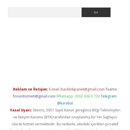
Arama
riş
Reklam ve İletişim:
E-mail:
backlinkpaneli@gmail.com
Teams:
forumhizmeti@gmail.com
Whatsapp: 0262 606 0 726
Telegram:
@karabul
Yasal Uyarı:
Sitemiz, 5651 Sayılı Kanun gereğince Bilgi Teknolojileri
ve İletişim Kurumu (BTK) tarafından onaylanmış bir Yer Sağlayıcı
olarak hizmet vermektedir. Bu nedenle, sitedeki içerikleri proaktif