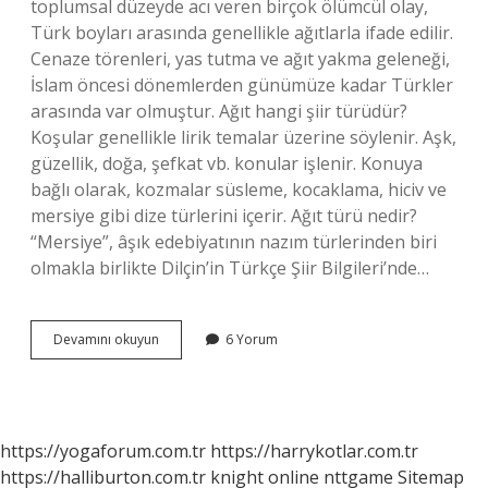
toplumsal düzeyde acı veren birçok ölümcül olay,
Türk boyları arasında genellikle ağıtlarla ifade edilir.
Cenaze törenleri, yas tutma ve ağıt yakma geleneği,
İslam öncesi dönemlerden günümüze kadar Türkler
arasında var olmuştur. Ağıt hangi şiir türüdür?
Koşular genellikle lirik temalar üzerine söylenir. Aşk,
güzellik, doğa, şefkat vb. konular işlenir. Konuya
bağlı olarak, kozmalar süsleme, kocaklama, hiciv ve
mersiye gibi dize türlerini içerir. Ağıt türü nedir?
“Mersiye”, âşık edebiyatının nazım türlerinden biri
olmakla birlikte Dilçin’in Türkçe Şiir Bilgileri’nde…
Ağıt
Devamını okuyun
6 Yorum
Hangi
Edebiyat
Dönemine
Aittir
https://yogaforum.com.tr
https://harrykotlar.com.tr
https://halliburton.com.tr
knight online
nttgame
Sitemap