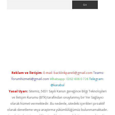
Arama
riş
Reklam ve İletişim:
E-mail:
backlinkpaneli@gmail.com
Teams:
forumhizmeti@gmail.com
Whatsapp: 0262 606 0 726
Telegram:
@karabul
Yasal Uyarı:
Sitemiz, 5651 Sayılı Kanun gereğince Bilgi Teknolojileri
ve İletişim Kurumu (BTK) tarafından onaylanmış bir Yer Sağlayıcı
olarak hizmet vermektedir. Bu nedenle, sitedeki içerikleri proaktif
olarak denetleme veya araştırma yükümlülüğümüz bulunmamaktadır.