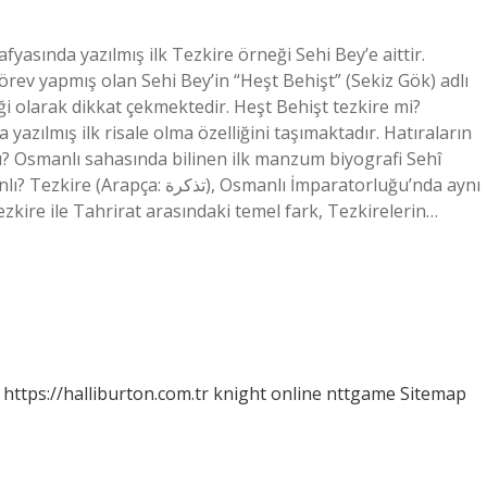
fyasında yazılmış ilk Tezkire örneği Sehi Bey’e aittir.
rev yapmış olan Sehi Bey’in “Heşt Behişt” (Sekiz Gök) adlı
ği olarak dikkat çekmektedir. Heşt Behişt tezkire mi?
yazılmış ilk risale olma özelliğini taşımaktadır. Hatıraların
zdı? Osmanlı sahasında bilinen ilk manzum biyografi Sehî
, Osmanlı İmparatorluğu’nda aynı
ezkire ile Tahrirat arasındaki temel fark, Tezkirelerin…
https://halliburton.com.tr
knight online
nttgame
Sitemap