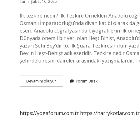
Tarih: Şubat 16, 2025
İlk tezkire nedir? İlk Tezkire Örnekleri Anadolu coğra
Osmanlı İmparatorluğu’nda divan katibi olarak da gö
eseri, Anadolu coğrafyasında biyografilerin ilk örne
Dünyada önemli bir yeri olan Heşt Bihişt, Anadolu’da 
yazarı Sehî Bey’dir (ö. İlk Şuara Tezkiresini kim ya
Bey’in Heşt-Behişt adlı eseridir. Tezkire nedir Osmanlı? Tezkire (Arapça: تذكرة)
şehirdeki resmi daireler arasındaki yazışmalardır. T
Osmanlı
Devamını okuyun
Yorum Bırak
Sahasında
Yazılan
Ilk
Tezkire
Nedir
https://yogaforum.com.tr
https://harrykotlar.com.tr