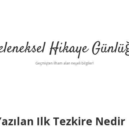
eleneksel Hikaye Günlü
Geçmişten ilham alan neşeli bilgiler!
zılan Ilk Tezkire Nedir