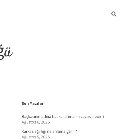
ğü
Sidebar
Son Yazılar
tulipbet giri
Başkasının adına hat kullanmanın cezası nedir ?
Ağustos 6, 2026
Karkas ağırlığı ne anlama gelir ?
Ağustos 5, 2026