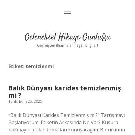
menüyü
Anasayfa
aç
Gizlilik Politikası
Geleneksel Hikaye Günlüğü
Yasal Uyarı
Geçmişten ilham alan neşeli bilgiler!
Hakkımızda
Etiket:
temizlenmi
Balık Dünyası karides temizlenmiş
mi ?
Tarih: Ekim 25, 2025
“Balık Dünyası Karides Temizlenmiş mi?” Tartışmayı
Başlatıyorum: Etiketin Arkasında Ne Var? Kusura
bakmayın, dolandırmadan konuşacağım: Bir ürünün