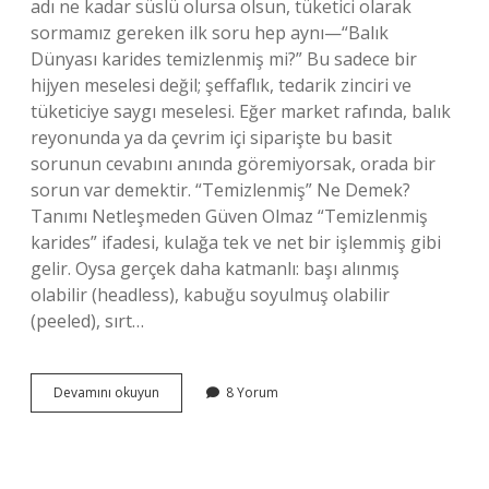
adı ne kadar süslü olursa olsun, tüketici olarak
sormamız gereken ilk soru hep aynı—“Balık
Dünyası karides temizlenmiş mi?” Bu sadece bir
hijyen meselesi değil; şeffaflık, tedarik zinciri ve
tüketiciye saygı meselesi. Eğer market rafında, balık
reyonunda ya da çevrim içi siparişte bu basit
sorunun cevabını anında göremiyorsak, orada bir
sorun var demektir. “Temizlenmiş” Ne Demek?
Tanımı Netleşmeden Güven Olmaz “Temizlenmiş
karides” ifadesi, kulağa tek ve net bir işlemmiş gibi
gelir. Oysa gerçek daha katmanlı: başı alınmış
olabilir (headless), kabuğu soyulmuş olabilir
(peeled), sırt…
Balık
Devamını okuyun
8 Yorum
Dünyası
karides
temizlenmiş
mi