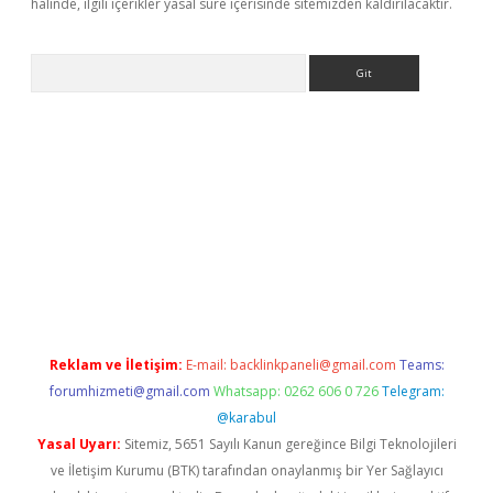
halinde, ilgili içerikler yasal süre içerisinde sitemizden kaldırılacaktır.
Arama
iriş
Reklam ve İletişim:
E-mail:
backlinkpaneli@gmail.com
Teams:
forumhizmeti@gmail.com
Whatsapp: 0262 606 0 726
Telegram:
@karabul
Yasal Uyarı:
Sitemiz, 5651 Sayılı Kanun gereğince Bilgi Teknolojileri
ve İletişim Kurumu (BTK) tarafından onaylanmış bir Yer Sağlayıcı