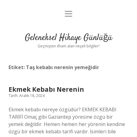
menüyü
Anasayfa
aç
Gizlilik Politikası
Geleneksel Hikaye Günlüğü
Yasal Uyarı
Geçmişten ilham alan neşeli bilgiler!
Hakkımızda
Etiket:
Taş kebabı nerenin yemeğidir
Ekmek Kebabı Nerenin
Tarih: Aralık 18, 2024
Ekmek kebabı nereye özgüdür? EKMEK KEBABI
TARİFİ Omaç gibi Gaziantep yöresine özgü bir
yemek değildir. Hemen hemen her yörenin kendine
özgü bir ekmek kebabı tarifi vardır. İsimleri bile