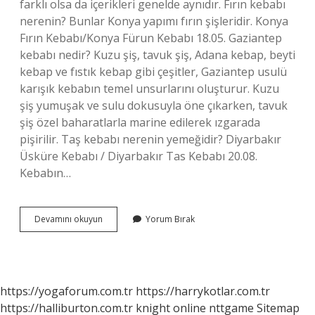
farklı olsa da içerikleri genelde aynıdır. Fırın kebabı
nerenin? Bunlar Konya yapımı fırın şişleridir. Konya
Fırın Kebabı/Konya Fürun Kebabı 18.05. Gaziantep
kebabı nedir? Kuzu şiş, tavuk şiş, Adana kebap, beyti
kebap ve fıstık kebap gibi çeşitler, Gaziantep usulü
karışık kebabın temel unsurlarını oluşturur. Kuzu
şiş yumuşak ve sulu dokusuyla öne çıkarken, tavuk
şiş özel baharatlarla marine edilerek ızgarada
pişirilir. Taş kebabı nerenin yemeğidir? Diyarbakır
Üsküre Kebabı / Diyarbakır Tas Kebabı 20.08.
Kebabın…
Ekmek
Devamını okuyun
Yorum Bırak
Kebabı
Nerenin
https://yogaforum.com.tr
https://harrykotlar.com.tr
https://halliburton.com.tr
knight online
nttgame
Sitemap