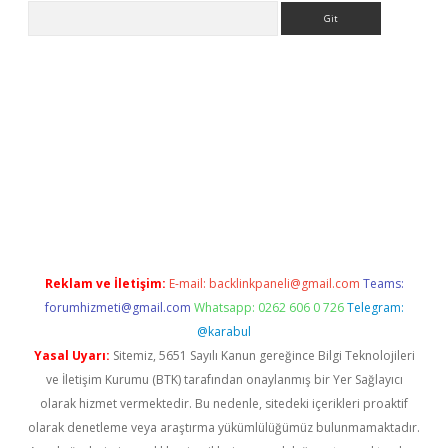
Arama
iriş
Reklam ve İletişim:
E-mail:
backlinkpaneli@gmail.com
Teams:
forumhizmeti@gmail.com
Whatsapp: 0262 606 0 726
Telegram:
@karabul
Yasal Uyarı:
Sitemiz, 5651 Sayılı Kanun gereğince Bilgi Teknolojileri
ve İletişim Kurumu (BTK) tarafından onaylanmış bir Yer Sağlayıcı
olarak hizmet vermektedir. Bu nedenle, sitedeki içerikleri proaktif
olarak denetleme veya araştırma yükümlülüğümüz bulunmamaktadır.