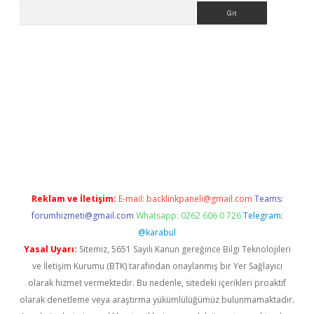
Arama
riş
Reklam ve İletişim:
E-mail:
backlinkpaneli@gmail.com
Teams:
forumhizmeti@gmail.com
Whatsapp: 0262 606 0 726
Telegram:
@karabul
Yasal Uyarı:
Sitemiz, 5651 Sayılı Kanun gereğince Bilgi Teknolojileri
ve İletişim Kurumu (BTK) tarafından onaylanmış bir Yer Sağlayıcı
olarak hizmet vermektedir. Bu nedenle, sitedeki içerikleri proaktif
olarak denetleme veya araştırma yükümlülüğümüz bulunmamaktadır.