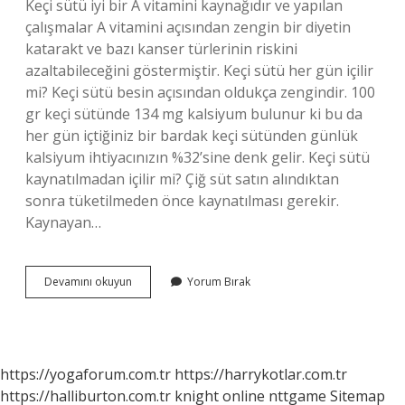
Keçi sütü iyi bir A vitamini kaynağıdır ve yapılan
çalışmalar A vitamini açısından zengin bir diyetin
katarakt ve bazı kanser türlerinin riskini
azaltabileceğini göstermiştir. Keçi sütü her gün içilir
mi? Keçi sütü besin açısından oldukça zengindir. 100
gr keçi sütünde 134 mg kalsiyum bulunur ki bu da
her gün içtiğiniz bir bardak keçi sütünden günlük
kalsiyum ihtiyacınızın %32’sine denk gelir. Keçi sütü
kaynatılmadan içilir mi? Çiğ süt satın alındıktan
sonra tüketilmeden önce kaynatılması gerekir.
Kaynayan…
Keçi
Devamını okuyun
Yorum Bırak
Sütünü
Nasıl
Tüketmeliyiz
https://yogaforum.com.tr
https://harrykotlar.com.tr
https://halliburton.com.tr
knight online
nttgame
Sitemap