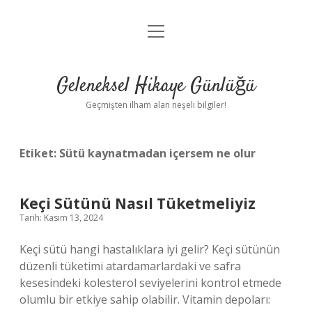
menüyü
Anasayfa
aç
Gizlilik Politikası
Geleneksel Hikaye Günlüğü
Yasal Uyarı
Geçmişten ilham alan neşeli bilgiler!
Hakkımızda
Etiket:
Sütü kaynatmadan içersem ne olur
Keçi Sütünü Nasıl Tüketmeliyiz
Tarih: Kasım 13, 2024
Keçi sütü hangi hastalıklara iyi gelir? Keçi sütünün
düzenli tüketimi atardamarlardaki ve safra
kesesindeki kolesterol seviyelerini kontrol etmede
olumlu bir etkiye sahip olabilir. Vitamin depoları: