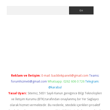
Arama
iriş
Reklam ve İletişim:
E-mail:
backlinkpaneli@gmail.com
Teams:
forumhizmeti@gmail.com
Whatsapp: 0262 606 0 726
Telegram:
@karabul
Yasal Uyarı:
Sitemiz, 5651 Sayılı Kanun gereğince Bilgi Teknolojileri
ve İletişim Kurumu (BTK) tarafından onaylanmış bir Yer Sağlayıcı
olarak hizmet vermektedir. Bu nedenle, sitedeki içerikleri proaktif