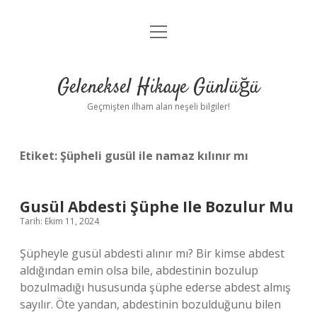
menüyü
Anasayfa
aç
Gizlilik Politikası
Geleneksel Hikaye Günlüğü
Yasal Uyarı
Geçmişten ilham alan neşeli bilgiler!
Hakkımızda
Etiket:
Şüpheli gusül ile namaz kılınır mı
Gusül Abdesti Şüphe Ile Bozulur Mu
Tarih: Ekim 11, 2024
Şüpheyle gusül abdesti alınır mı? Bir kimse abdest
aldığından emin olsa bile, abdestinin bozulup
bozulmadığı hususunda şüphe ederse abdest almış
sayılır. Öte yandan, abdestinin bozulduğunu bilen