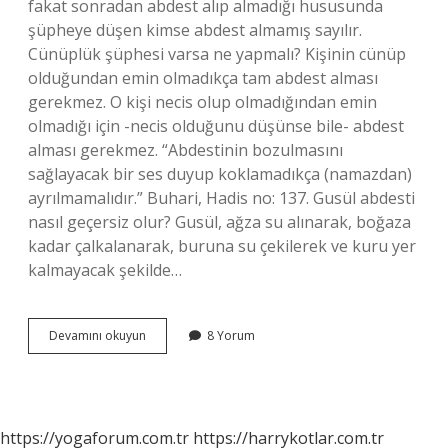
fakat sonradan abdest alıp almadığı hususunda
şüpheye düşen kimse abdest almamış sayılır.
Cünüplük şüphesi varsa ne yapmalı? Kişinin cünüp
olduğundan emin olmadıkça tam abdest alması
gerekmez. O kişi necis olup olmadığından emin
olmadığı için -necis olduğunu düşünse bile- abdest
alması gerekmez. “Abdestinin bozulmasını
sağlayacak bir ses duyup koklamadıkça (namazdan)
ayrılmamalıdır.” Buhari, Hadis no: 137. Gusül abdesti
nasıl geçersiz olur? Gusül, ağza su alınarak, boğaza
kadar çalkalanarak, buruna su çekilerek ve kuru yer
kalmayacak şekilde…
Gusül
Devamını okuyun
8 Yorum
Abdesti
Şüphe
Ile
Bozulur
Mu
https://yogaforum.com.tr
https://harrykotlar.com.tr