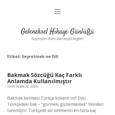
menüyü
Anasayfa
aç
Gizlilik Politikası
Geleneksel Hikaye Günlüğü
Yasal Uyarı
Geçmişten ilham alan neşeli bilgiler!
Hakkımızda
Etiket:
Seyretmek ne fiili
Bakmak Sözcüğü Kaç Farklı
Anlamda Kullanılmıştır
Tarih: Aralık 22, 2024
Bakmak kelimesi Türkçe kökenli mi? Eski
Türkçedeki bak – “görmek, gözlemlemek” fiilinden
türemiştir. Türkçede bir kelimenin en fazla kaç