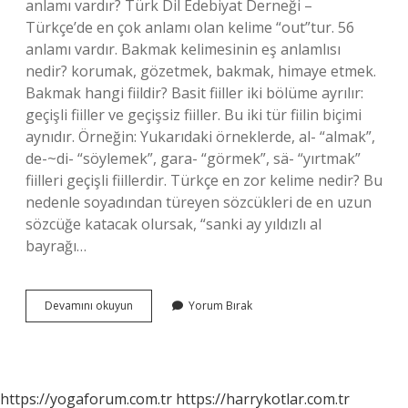
anlamı vardır? Türk Dil Edebiyat Derneği –
Türkçe’de en çok anlamı olan kelime “out”tur. 56
anlamı vardır. Bakmak kelimesinin eş anlamlısı
nedir? korumak, gözetmek, bakmak, himaye etmek.
Bakmak hangi fiildir? Basit fiiller iki bölüme ayrılır:
geçişli fiiller ve geçişsiz fiiller. Bu iki tür fiilin biçimi
aynıdır. Örneğin: Yukarıdaki örneklerde, al- “almak”,
de-~di- “söylemek”, gara- “görmek”, sä- “yırtmak”
fiilleri geçişli fiillerdir. Türkçe en zor kelime nedir? Bu
nedenle soyadından türeyen sözcükleri de en uzun
sözcüğe katacak olursak, “sanki ay yıldızlı al
bayrağı…
Bakmak
Devamını okuyun
Yorum Bırak
Sözcüğü
Kaç
Farklı
Anlamda
Kullanılmıştır
https://yogaforum.com.tr
https://harrykotlar.com.tr