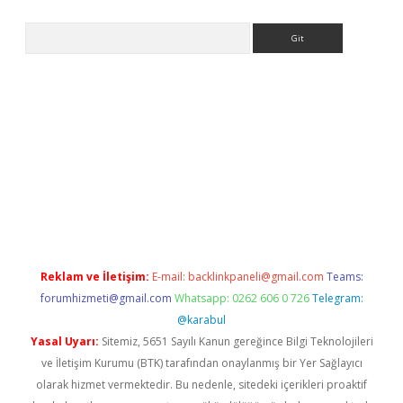
Arama
riş
Reklam ve İletişim:
E-mail:
backlinkpaneli@gmail.com
Teams:
forumhizmeti@gmail.com
Whatsapp: 0262 606 0 726
Telegram:
@karabul
Yasal Uyarı:
Sitemiz, 5651 Sayılı Kanun gereğince Bilgi Teknolojileri
ve İletişim Kurumu (BTK) tarafından onaylanmış bir Yer Sağlayıcı
olarak hizmet vermektedir. Bu nedenle, sitedeki içerikleri proaktif