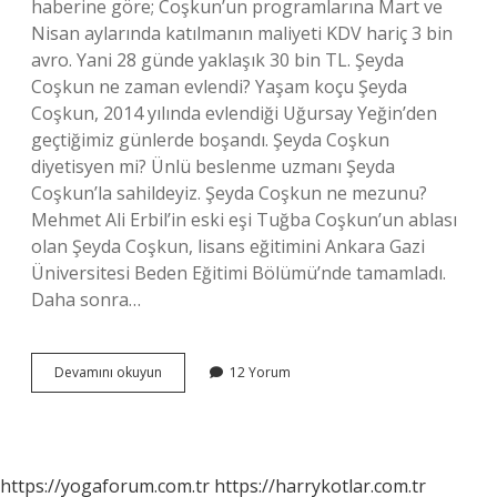
haberine göre; Coşkun’un programlarına Mart ve
Nisan aylarında katılmanın maliyeti KDV hariç 3 bin
avro. Yani 28 günde yaklaşık 30 bin TL. Şeyda
Coşkun ne zaman evlendi? Yaşam koçu Şeyda
Coşkun, 2014 yılında evlendiği Uğursay Yeğin’den
geçtiğimiz günlerde boşandı. Şeyda Coşkun
diyetisyen mi? Ünlü beslenme uzmanı Şeyda
Coşkun’la sahildeyiz. Şeyda Coşkun ne mezunu?
Mehmet Ali Erbil’in eski eşi Tuğba Coşkun’un ablası
olan Şeyda Coşkun, lisans eğitimini Ankara Gazi
Üniversitesi Beden Eğitimi Bölümü’nde tamamladı.
Daha sonra…
Şeyda
Devamını okuyun
12 Yorum
Coşkun
Boşandı
Mı
https://yogaforum.com.tr
https://harrykotlar.com.tr