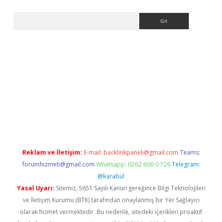
Arama
riş
Reklam ve İletişim:
E-mail:
backlinkpaneli@gmail.com
Teams:
forumhizmeti@gmail.com
Whatsapp: 0262 606 0 726
Telegram:
@karabul
Yasal Uyarı:
Sitemiz, 5651 Sayılı Kanun gereğince Bilgi Teknolojileri
ve İletişim Kurumu (BTK) tarafından onaylanmış bir Yer Sağlayıcı
olarak hizmet vermektedir. Bu nedenle, sitedeki içerikleri proaktif