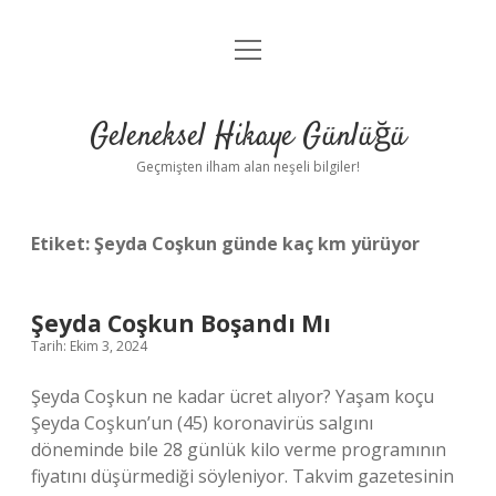
menüyü
Anasayfa
aç
Gizlilik Politikası
Geleneksel Hikaye Günlüğü
Yasal Uyarı
Geçmişten ilham alan neşeli bilgiler!
Hakkımızda
Etiket:
Şeyda Coşkun günde kaç km yürüyor
Şeyda Coşkun Boşandı Mı
Tarih: Ekim 3, 2024
Şeyda Coşkun ne kadar ücret alıyor? Yaşam koçu
Şeyda Coşkun’un (45) koronavirüs salgını
döneminde bile 28 günlük kilo verme programının
fiyatını düşürmediği söyleniyor. Takvim gazetesinin