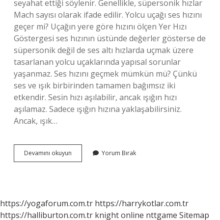
seyahat ettiği söylenir. Genellikle, süpersonik hızlar
Mach sayısı olarak ifade edilir. Yolcu uçağı ses hızını
geçer mi? Uçağın yere göre hızını ölçen Yer Hızı
Göstergesi ses hızının üstünde değerler gösterse de
süpersonik değil de ses altı hızlarda uçmak üzere
tasarlanan yolcu uçaklarında yapısal sorunlar
yaşanmaz. Ses hızını geçmek mümkün mü? Çünkü
ses ve ışık birbirinden tamamen bağımsız iki
etkendir. Sesin hızı aşılabilir, ancak ışığın hızı
aşılamaz. Sadece ışığın hızına yaklaşabilirsiniz.
Ancak, ışık…
Uçak
Devamını okuyun
Yorum Bırak
Ses
Hızını
Geçer
Mi
https://yogaforum.com.tr
https://harrykotlar.com.tr
https://halliburton.com.tr
knight online
nttgame
Sitemap