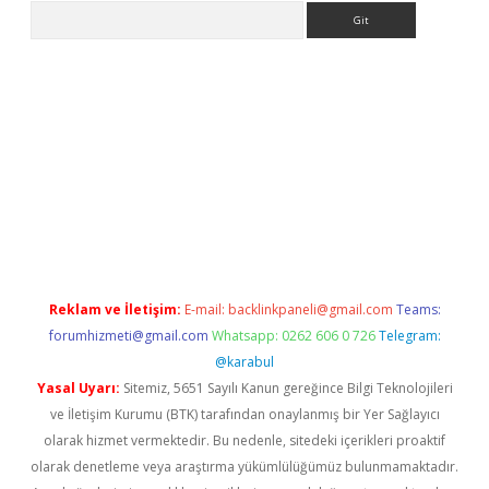
Arama
riş
Reklam ve İletişim:
E-mail:
backlinkpaneli@gmail.com
Teams:
forumhizmeti@gmail.com
Whatsapp: 0262 606 0 726
Telegram:
@karabul
Yasal Uyarı:
Sitemiz, 5651 Sayılı Kanun gereğince Bilgi Teknolojileri
ve İletişim Kurumu (BTK) tarafından onaylanmış bir Yer Sağlayıcı
olarak hizmet vermektedir. Bu nedenle, sitedeki içerikleri proaktif
olarak denetleme veya araştırma yükümlülüğümüz bulunmamaktadır.