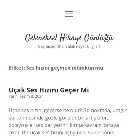
menüyü
Anasayfa
aç
Gizlilik Politikası
Geleneksel Hikaye Günlüğü
Yasal Uyarı
Geçmişten ilham alan neşeli bilgiler!
Hakkımızda
Etiket:
Ses hızını geçmek mümkün mü
Uçak Ses Hızını Geçer Mi
Tarih: Kasım 8, 2024
Uçak ses hızını geçerse ne olur? Bu noktada, uçağın
sürtünmesinde gözle görülür bir artış olur,
dolayısıyla “ses bariyerini” kırma kavramı ortaya
çıkar. Bir uçak ses hızını aştığında, süpersonik