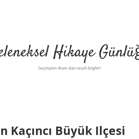
eleneksel Hikaye Günlü
Geçmişten ilham alan neşeli bilgiler!
n Kaçıncı Büyük Ilçesi