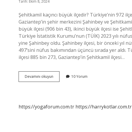
Tarih: Ekim 8, 2024
Şehitkamil kaçıncı büyük ilçedir? Türkiye’nin 972 ilç
Gaziantep’in şehir merkezini Şahinbey ve Şehitkami
büyük ilçesi (906 bin 43), ikinci büyük ilçesi ise Şehi
Türkiye İstatistik Kurumu’nun (TÜİK) 2023 yılı nüfus
yine Şahinbey oldu. Şahinbey ilçesi, bir önceki yıl 
497’sini nüfus bakımından üçüncü sırada yer aldı. T
ilçesi 885 bin 273, Gaziantep’in Şehitkamil ilçesi…
Şehitkamil
Devamını okuyun
10 Yorum
Türkiyenin
Kaçıncı
Büyük
Ilçesi
https://yogaforum.com.tr
https://harrykotlar.com.tr