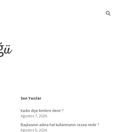
ğü
Sidebar
Son Yazılar
tulipbet giriş
Kadın diye kimlere denir ?
Ağustos 7, 2026
Başkasının adına hat kullanmanın cezası nedir ?
Ağustos 6, 2026