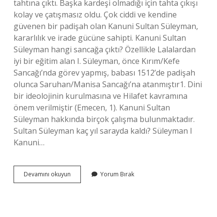
tahtına çıktı. Başka kardeşi olmadığı için tahta çıkışı
kolay ve çatışmasız oldu. Çok ciddi ve kendine
güvenen bir padişah olan Kanuni Sultan Süleyman,
kararlılık ve irade gücüne sahipti. Kanuni Sultan
Süleyman hangi sancağa çıktı? Özellikle Lalalardan
iyi bir eğitim alan I. Süleyman, önce Kırım/Kefe
Sancağı’nda görev yapmış, babası 1512’de padişah
olunca Saruhan/Manisa Sancağı’na atanmıştır1. Dini
bir ideolojinin kurulmasına ve Hilafet kavramına
önem verilmiştir (Emecen, 1). Kanuni Sultan
Süleyman hakkında birçok çalışma bulunmaktadır.
Sultan Süleyman kaç yıl sarayda kaldı? Süleyman I
Kanuni…
Sultan
Devamını okuyun
Yorum Bırak
Süleyman
Kaç
Yaşında
Sancağa