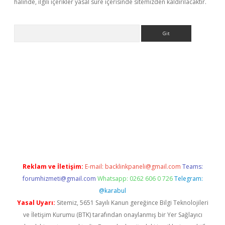
halinde, ilgili içerikler yasal süre içerisinde sitemizden kaldırılacaktır.
Arama
iriş
Reklam ve İletişim:
E-mail:
backlinkpaneli@gmail.com
Teams:
forumhizmeti@gmail.com
Whatsapp: 0262 606 0 726
Telegram:
@karabul
Yasal Uyarı:
Sitemiz, 5651 Sayılı Kanun gereğince Bilgi Teknolojileri
ve İletişim Kurumu (BTK) tarafından onaylanmış bir Yer Sağlayıcı