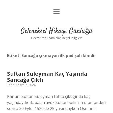
menüyü
Anasayfa
aç
Gizlilik Politikası
Geleneksel Hikaye Günlüğü
Yasal Uyarı
Geçmişten ilham alan neşeli bilgiler!
Hakkımızda
Etiket:
Sancağa çıkmayan ilk padişah kimdir
Sultan Süleyman Kaç Yaşında
Sancağa Çıktı
Tarih: Kasım 7, 2024
Kanuni Sultan Süleyman tahta çıktığında kaç
yaşındaydı? Babası Yavuz Sultan Selim’in ölümünden
sonra 30 Eylül 1520’de 25 yaşındayken Osmanlı