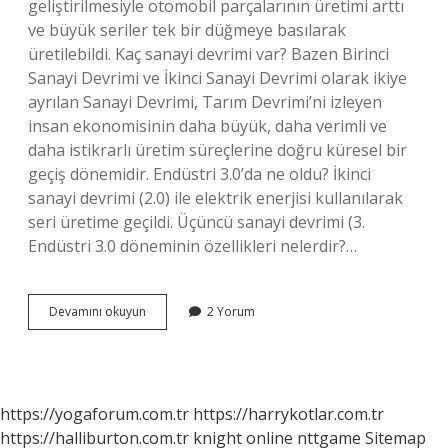
geliştirilmesiyle otomobil parçalarının üretimi arttı
ve büyük seriler tek bir düğmeye basılarak
üretilebildi. Kaç sanayi devrimi var? Bazen Birinci
Sanayi Devrimi ve İkinci Sanayi Devrimi olarak ikiye
ayrılan Sanayi Devrimi, Tarım Devrimi’ni izleyen
insan ekonomisinin daha büyük, daha verimli ve
daha istikrarlı üretim süreçlerine doğru küresel bir
geçiş dönemidir. Endüstri 3.0’da ne oldu? İkinci
sanayi devrimi (2.0) ile elektrik enerjisi kullanılarak
seri üretime geçildi. Üçüncü sanayi devrimi (3.
Endüstri 3.0 döneminin özellikleri nelerdir?…
3
Devamını okuyun
2 Yorum
Sanayi
Devriminin
Diğer
Adı
Nedir
https://yogaforum.com.tr
https://harrykotlar.com.tr
https://halliburton.com.tr
knight online
nttgame
Sitemap