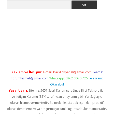
Arama
iriş
Reklam ve İletişim:
E-mail:
backlinkpaneli@gmail.com
Teams:
forumhizmeti@gmail.com
Whatsapp: 0262 606 0 726
Telegram:
@karabul
Yasal Uyarı:
Sitemiz, 5651 Sayılı Kanun gereğince Bilgi Teknolojileri
ve İletişim Kurumu (BTK) tarafından onaylanmış bir Yer Sağlayıcı
olarak hizmet vermektedir. Bu nedenle, sitedeki içerikleri proaktif
olarak denetleme veya araştırma yükümlülüğümüz bulunmamaktadır.