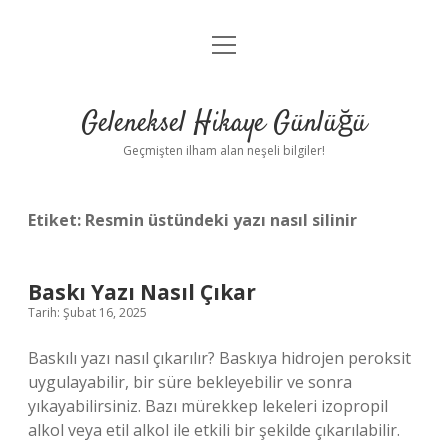
menüyü
Anasayfa
aç
Gizlilik Politikası
Geleneksel Hikaye Günlüğü
Yasal Uyarı
Geçmişten ilham alan neşeli bilgiler!
Hakkımızda
Etiket:
Resmin üstündeki yazı nasıl silinir
Baskı Yazı Nasıl Çıkar
Tarih: Şubat 16, 2025
Baskılı yazı nasıl çıkarılır? Baskıya hidrojen peroksit
uygulayabilir, bir süre bekleyebilir ve sonra
yıkayabilirsiniz. Bazı mürekkep lekeleri izopropil
alkol veya etil alkol ile etkili bir şekilde çıkarılabilir.