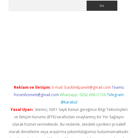
Arama
riş
Reklam ve İletişim:
E-mail:
backlinkpaneli@gmail.com
Teams:
forumhizmeti@gmail.com
Whatsapp: 0262 606 0 726
Telegram:
@karabul
Yasal Uyarı:
Sitemiz, 5651 Sayılı Kanun gereğince Bilgi Teknolojileri
ve İletişim Kurumu (BTK) tarafından onaylanmış bir Yer Sağlayıcı
olarak hizmet vermektedir. Bu nedenle, sitedeki içerikleri proaktif
olarak denetleme veya araştırma yükümlülüğümüz bulunmamaktadır.