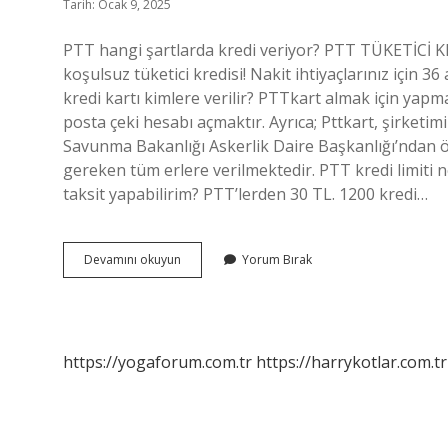
Tarih: Ocak 9, 2025
PTT hangi şartlarda kredi veriyor? PTT TÜKETİCİ KRED
koşulsuz tüketici kredisi! Nakit ihtiyaçlarınız için 
kredi kartı kimlere verilir? PTTkart almak için ya
posta çeki hesabı açmaktır. Ayrıca; Pttkart, şirketimi
Savunma Bakanlığı Askerlik Daire Başkanlığı’ndan ö
gereken tüm erlere verilmektedir. PTT kredi limiti ne
taksit yapabilirim? PTT’lerden 30 TL. 1200 kredi…
Ptt
Devamını okuyun
Yorum Bırak
Kredi
Notu
Önemli
Mi
https://yogaforum.com.tr
https://harrykotlar.com.tr