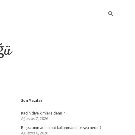
ğü
Sidebar
Son Yazılar
tulipbet giriş
Kadın diye kimlere denir ?
Ağustos 7, 2026
Başkasının adına hat kullanmanın cezası nedir ?
Ağustos 6, 2026