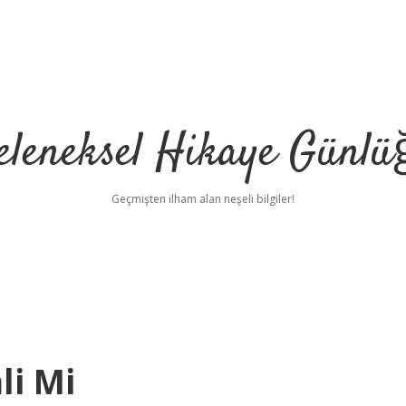
eleneksel Hikaye Günlü
Geçmişten ilham alan neşeli bilgiler!
li Mi