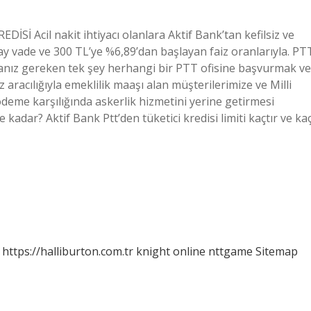
İSİ Acil nakit ihtiyacı olanlara Aktif Bank’tan kefilsiz ve
36 ay vade ve 300 TL’ye %6,89’dan başlayan faiz oranlarıyla. PT
pmanız gereken tek şey herhangi bir PTT ofisine başvurmak ve
z aracılığıyla emeklilik maaşı alan müşterilerimize ve Milli
deme karşılığında askerlik hizmetini yerine getirmesi
 kadar? Aktif Bank Ptt’den tüketici kredisi limiti kaçtır ve ka
https://halliburton.com.tr
knight online
nttgame
Sitemap