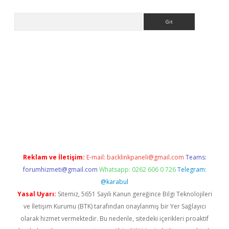
Arama
riş
Reklam ve İletişim:
E-mail:
backlinkpaneli@gmail.com
Teams:
forumhizmeti@gmail.com
Whatsapp: 0262 606 0 726
Telegram:
@karabul
Yasal Uyarı:
Sitemiz, 5651 Sayılı Kanun gereğince Bilgi Teknolojileri
ve İletişim Kurumu (BTK) tarafından onaylanmış bir Yer Sağlayıcı
olarak hizmet vermektedir. Bu nedenle, sitedeki içerikleri proaktif