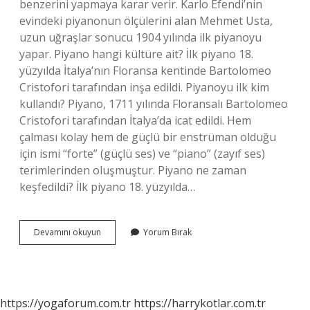
benzerini yapmaya karar verir. Karlo Efendi’nin
evindeki piyanonun ölçülerini alan Mehmet Usta,
uzun uğraşlar sonucu 1904 yılında ilk piyanoyu
yapar. Piyano hangi kültüre ait? İlk piyano 18.
yüzyılda İtalya’nın Floransa kentinde Bartolomeo
Cristofori tarafından inşa edildi. Piyanoyu ilk kim
kullandı? Piyano, 1711 yılında Floransalı Bartolomeo
Cristofori tarafından İtalya’da icat edildi. Hem
çalması kolay hem de güçlü bir enstrüman olduğu
için ismi “forte” (güçlü ses) ve “piano” (zayıf ses)
terimlerinden oluşmuştur. Piyano ne zaman
keşfedildi? İlk piyano 18. yüzyılda…
Piyano
Devamını okuyun
Yorum Bırak
Osmanlıya
Ne
Zaman
Geldi
https://yogaforum.com.tr
https://harrykotlar.com.tr