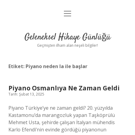
menüyü
Anasayfa
aç
Gizlilik Politikası
Geleneksel Hikaye Günlüğü
Yasal Uyarı
Geçmişten ilham alan neşeli bilgiler!
Hakkımızda
Etiket:
Piyano neden la ile başlar
Piyano Osmanlıya Ne Zaman Geldi
Tarih: Şubat 13, 2025
Piyano Türkiye’ye ne zaman geldi? 20. yüzyılda
Kastamonu’da marangozluk yapan Taşköprülü
Mehmet Usta, şehirde çalışan İtalyan mühendis
Karlo Efendi’nin evinde gördüğü piyanonun