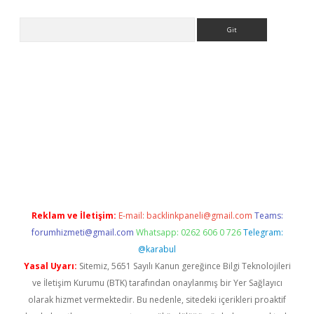
Arama
iriş
Reklam ve İletişim:
E-mail:
backlinkpaneli@gmail.com
Teams:
forumhizmeti@gmail.com
Whatsapp: 0262 606 0 726
Telegram:
@karabul
Yasal Uyarı:
Sitemiz, 5651 Sayılı Kanun gereğince Bilgi Teknolojileri
ve İletişim Kurumu (BTK) tarafından onaylanmış bir Yer Sağlayıcı
olarak hizmet vermektedir. Bu nedenle, sitedeki içerikleri proaktif