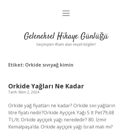
menüyü
Anasayfa
aç
Gizlilik Politikası
Geleneksel Hikaye Günlüğü
Yasal Uyarı
Geçmişten ilham alan neşeli bilgiler!
Hakkımızda
Etiket:
Orkide sıvıyağ kimin
Orkide Yağları Ne Kadar
Tarih: Ekim 2, 2024
Orkide yağ fiyatları ne kadar? Orkide sıvı yağların
litre fiyatı nedir?Orkide Ayçiçek Yağı 5 lt Pet79,68
TL/lt. Orkide ayçiçek yağı nerededir? 80. İzmir
Kemalpaşa’da. Orkide ayçiçek yağı İsrail malı mı?