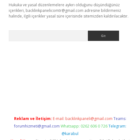
Hukuka ve yasal düzenlemelere aykırı olduğunu düşündüğünüz
içerikleri,
backlinkpanelicomtr@gmail.com
adresine bildirmeniz
halinde, ilgili içerikler yasal süre içerisinde sitemizden kaldırılacaktır.
Arama
iriş
Reklam ve İletişim:
E-mail:
backlinkpaneli@gmail.com
Teams:
forumhizmeti@gmail.com
Whatsapp: 0262 606 0 726
Telegram:
@karabul