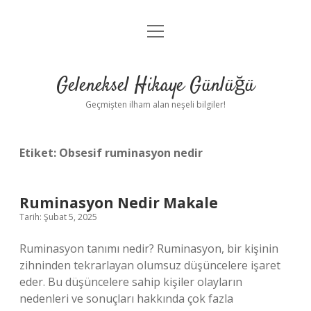
menüyü
Anasayfa
aç
Gizlilik Politikası
Geleneksel Hikaye Günlüğü
Yasal Uyarı
Geçmişten ilham alan neşeli bilgiler!
Hakkımızda
Etiket:
Obsesif ruminasyon nedir
Ruminasyon Nedir Makale
Tarih: Şubat 5, 2025
Ruminasyon tanımı nedir? Ruminasyon, bir kişinin
zihninden tekrarlayan olumsuz düşüncelere işaret
eder. Bu düşüncelere sahip kişiler olayların
nedenleri ve sonuçları hakkında çok fazla