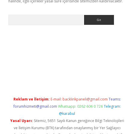
halinde, ilgili içerikler yasal süre içerisinde sitemizden kaldırılacaktır.
Arama
iriş
Reklam ve İletişim:
E-mail:
backlinkpaneli@gmail.com
Teams:
forumhizmeti@gmail.com
Whatsapp: 0262 606 0 726
Telegram:
@karabul
Yasal Uyarı:
Sitemiz, 5651 Sayılı Kanun gereğince Bilgi Teknolojileri
ve İletişim Kurumu (BTK) tarafından onaylanmış bir Yer Sağlayıcı