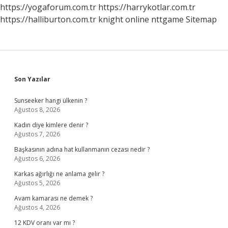
I
https://yogaforum.com.tr
https://harrykotlar.com.tr
Hümayun
https://halliburton.com.tr
knight online
nttgame
Sitemap
Üyesi
Kimdir
Sidebar
Son Yazılar
Sunseeker hangi ülkenin ?
Ağustos 8, 2026
Kadın diye kimlere denir ?
Ağustos 7, 2026
Başkasının adına hat kullanmanın cezası nedir ?
Ağustos 6, 2026
Karkas ağırlığı ne anlama gelir ?
Ağustos 5, 2026
Avam kamarası ne demek ?
Ağustos 4, 2026
12 KDV oranı var mı ?