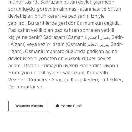
mühür taşırdı; Sadrazam bütün devlet işlerinden
sorumluydu; görevden alınması, atanması ve bütün
devlet işleri onun kararı ve padişahın izniyle
yapılırdı; Bu tarihlerde geri dönüş mümkün değildi…
Padişahın vekili olan padişahtan sonra en yetkili
kişiye ne denir? Sadrazam (Osmanlı: صدر اعظم, Ṣadr-
i Âʿẓam) veya vezîr-i âzam (Osmanlı: وزیر اعظم, Ṣadr-
i ʿẓam), Osmanlı İmparatorluğu’nda padişah adına
devlet işlerini yöneten en yüksek rütbeli devlet
adamı. Divan-ı Hümayun uyeleri kimlerdir? Divan-ı
Hümâyûn’un asıl üyeleri Sadrazam, Kubbealtı
Vezirleri, Rumeli ve Anadolu Kasaskerleri, Tüfekliler,
Defterdarlar ve…
Padişahın
Devamını okuyun
Yorum Bırak
Mutlak
Vekili
Olan
Divan