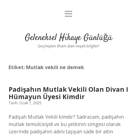
menüyü
Anasayfa
aç
Gizlilik Politikası
Geleneksel Hikaye Günlüğü
Yasal Uyarı
Geçmişten ilham alan neşeli bilgiler!
Hakkımızda
Etiket:
Mutlak vekili ne demek
Padişahın Mutlak Vekili Olan Divan I
Hümayun Üyesi Kimdir
Tarih: Ocak 7, 2025
Padişah Mutlak Vekili kimdir? Sadrazam, padişahın
mutlak temsilcisiydi ve bu yetkinin simgesi olarak
üzerinde padişahın adını taşıyan sade bir altın