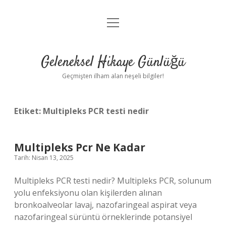
menüyü
Anasayfa
aç
Gizlilik Politikası
Geleneksel Hikaye Günlüğü
Yasal Uyarı
Geçmişten ilham alan neşeli bilgiler!
Hakkımızda
Etiket:
Multipleks PCR testi nedir
Multipleks Pcr Ne Kadar
Tarih: Nisan 13, 2025
Multipleks PCR testi nedir? Multipleks PCR, solunum
yolu enfeksiyonu olan kişilerden alınan
bronkoalveolar lavaj, nazofaringeal aspirat veya
nazofaringeal sürüntü örneklerinde potansiyel