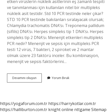
etken virüslerin nükleik asitlerinin eş zamanlı tespiti
ve tanımlanması için kullanılan nitel bir multipleks
nükleik asit testidir. Std 10 PCR testinde neler çıkar?
STD 10 PCR testinde bakılanları sıralayacak olursak;
Chlamydia trachomatis DNA’sı. Treponema pallidum
(sifilis) DNA’sı. Herpes simpleks tip 1 DNA’sı. Herpes
simpleks tip 2 DNA’sı. Menenjit etkenleri multipleks
PCR nedir? Menenjit ve sepsis için multipleks PCR
testi 12 virüs, 7 bakteri, 2 spiroket ve 2 mantar
olmak üzere 23 faktörü inceler. Bu kombinasyon,
menenjit ve sepsis faktörlerini…
Multipleks
Devamını okuyun
Yorum Bırak
Pcr
Ne
Kadar
https://yogaforum.com.tr
https://harrykotlar.com.tr
https://halliburton.com.tr
knight online
nttgame
Sitemap