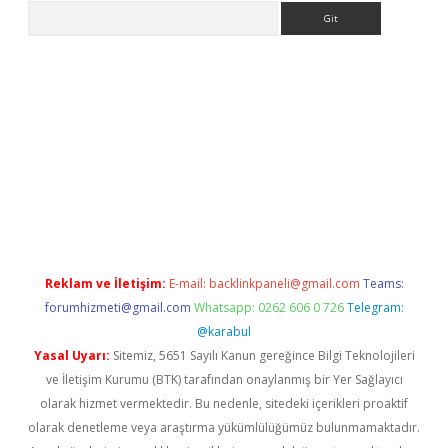
Arama
riş
Reklam ve İletişim:
E-mail:
backlinkpaneli@gmail.com
Teams:
forumhizmeti@gmail.com
Whatsapp: 0262 606 0 726
Telegram:
@karabul
Yasal Uyarı:
Sitemiz, 5651 Sayılı Kanun gereğince Bilgi Teknolojileri
ve İletişim Kurumu (BTK) tarafından onaylanmış bir Yer Sağlayıcı
olarak hizmet vermektedir. Bu nedenle, sitedeki içerikleri proaktif
olarak denetleme veya araştırma yükümlülüğümüz bulunmamaktadır.