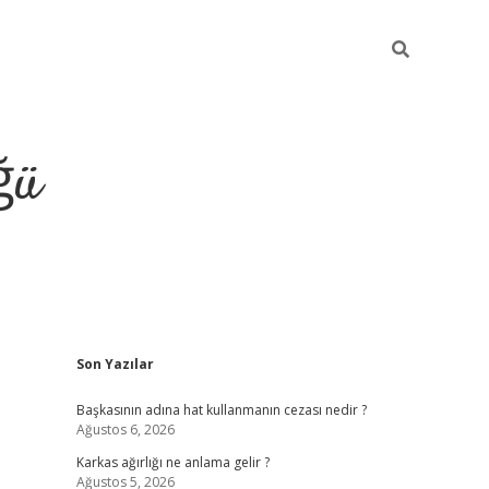
ğü
Sidebar
Son Yazılar
tulipbet giriş
Başkasının adına hat kullanmanın cezası nedir ?
Ağustos 6, 2026
Karkas ağırlığı ne anlama gelir ?
Ağustos 5, 2026