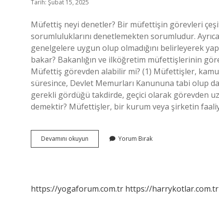
Tarih: Şubat 15, 2025
Müfettiş neyi denetler? Bir müfettişin görevleri çeşi
sorumluluklarını denetlemekten sorumludur. Ayrıca, 
genelgelere uygun olup olmadığını belirleyerek yapıl
bakar? Bakanlığın ve ilköğretim müfettişlerinin göre
Müfettiş görevden alabilir mi? (1) Müfettişler, kamu
süresince, Devlet Memurları Kanununa tabi olup da
gerekli gördüğü takdirde, geçici olarak görevden uza
demektir? Müfettişler, bir kurum veya şirketin faaliy
Müfettiş
Devamını okuyun
Yorum Bırak
Hangi
Belgelere
Bakar
https://yogaforum.com.tr
https://harrykotlar.com.tr