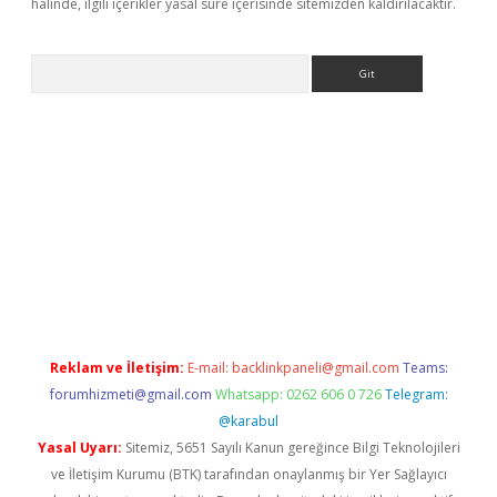
halinde, ilgili içerikler yasal süre içerisinde sitemizden kaldırılacaktır.
Arama
riş
Reklam ve İletişim:
E-mail:
backlinkpaneli@gmail.com
Teams:
forumhizmeti@gmail.com
Whatsapp: 0262 606 0 726
Telegram:
@karabul
Yasal Uyarı:
Sitemiz, 5651 Sayılı Kanun gereğince Bilgi Teknolojileri
ve İletişim Kurumu (BTK) tarafından onaylanmış bir Yer Sağlayıcı