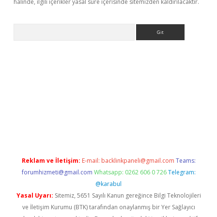
halinde, ilgili içerikler yasal süre içerisinde sitemizden kaldırılacaktır.
Arama
giriş
Reklam ve İletişim:
E-mail:
backlinkpaneli@gmail.com
Teams:
forumhizmeti@gmail.com
Whatsapp: 0262 606 0 726
Telegram:
@karabul
Yasal Uyarı:
Sitemiz, 5651 Sayılı Kanun gereğince Bilgi Teknolojileri
ve İletişim Kurumu (BTK) tarafından onaylanmış bir Yer Sağlayıcı