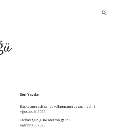
ğü
Sidebar
Son Yazılar
tulipbet giriş
Başkasının adına hat kullanmanın cezası nedir ?
Ağustos 6, 2026
Karkas ağırlığı ne anlama gelir ?
Ağustos 5, 2026