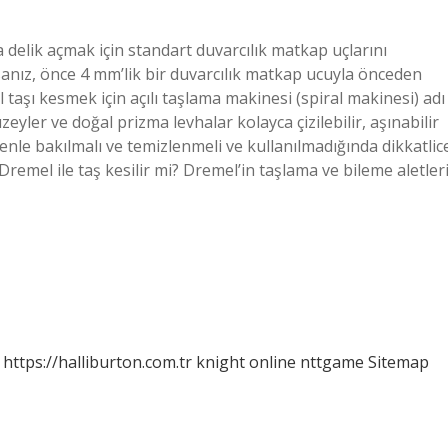
 delik açmak için standart duvarcılık matkap uçlarını
sanız, önce 4 mm’lik bir duvarcılık matkap ucuyla önceden
l taşı kesmek için açılı taşlama makinesi (spiral makinesi) adı
 yüzeyler ve doğal prizma levhalar kolayca çizilebilir, aşınabilir
zenle bakılmalı ve temizlenmeli ve kullanılmadığında dikkatlic
remel ile taş kesilir mi? Dremel’in taşlama ve bileme aletleri
https://halliburton.com.tr
knight online
nttgame
Sitemap