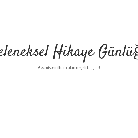
eleneksel Hikaye Günlü
Geçmişten ilham alan neşeli bilgiler!