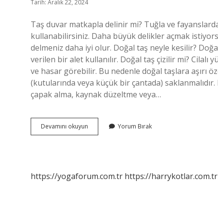
Tarih: Aralık 22, 2024
Taş duvar matkapla delinir mi? Tuğla ve fayanslarda
kullanabilirsiniz. Daha büyük delikler açmak istiyor
delmeniz daha iyi olur. Doğal taş neyle kesilir? Doğa
verilen bir alet kullanılır. Doğal taş çizilir mi? Cilalı
ve hasar görebilir. Bu nedenle doğal taşlara aşırı ö
(kutularında veya küçük bir çantada) saklanmalıdır. D
çapak alma, kaynak düzeltme veya…
Taş
Devamını okuyun
Yorum Bırak
Ne
Ile
Delinir
https://yogaforum.com.tr
https://harrykotlar.com.tr