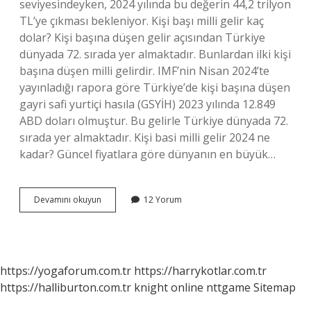
seviyesindeyken, 2024 yılında bu değerin 44,2 trilyon
TL’ye çıkması bekleniyor. Kişi başı milli gelir kaç
dolar? Kişi başına düşen gelir açısından Türkiye
dünyada 72. sırada yer almaktadır. Bunlardan ilki kişi
başına düşen milli gelirdir. IMF’nin Nisan 2024’te
yayınladığı rapora göre Türkiye’de kişi başına düşen
gayri safi yurtiçi hasıla (GSYİH) 2023 yılında 12.849
ABD doları olmuştur. Bu gelirle Türkiye dünyada 72.
sırada yer almaktadır. Kişi basi milli gelir 2024 ne
kadar? Güncel fiyatlara göre dünyanın en büyük…
Lüksemburg
Devamını okuyun
12 Yorum
Kişi
Başı
Milli
Gelir
Kaç
https://yogaforum.com.tr
https://harrykotlar.com.tr
Dolar
https://halliburton.com.tr
knight online
nttgame
Sitemap