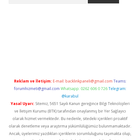
iriş
Reklam ve İletişim:
E-mail:
backlinkpaneli@gmail.com
Teams:
forumhizmeti@gmail.com
Whatsapp: 0262 606 0 726
Telegram:
@karabul
Yasal Uyarı:
Sitemiz, 5651 Sayılı Kanun gereğince Bilgi Teknolojileri
ve İletişim Kurumu (BTK) tarafından onaylanmış bir Yer Sağlayıcı
olarak hizmet vermektedir. Bu nedenle, sitedeki içerikleri proaktif
olarak denetleme veya araştırma yükümlülüğümüz bulunmamaktadır.
Ancak, üyelerimiz yazdıkları içeriklerin sorumluluğunu taşımakta olup,