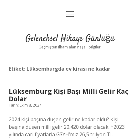
menüyü
Anasayfa
aç
Gizlilik Politikası
Geleneksel Hikaye Günlüğü
Yasal Uyarı
Geçmişten ilham alan neşeli bilgiler!
Hakkımızda
Etiket:
Lüksemburgda ev kirası ne kadar
Lüksemburg Kişi Başı Milli Gelir Kaç
Dolar
Tarih: Ekim 8, 2024
2024 kişi başına düşen gelir ne kadar oldu? Kişi
başına düşen milli gelir 20.420 dolar olacak. *2023
yılında cari fiyatlarla GSYH’miz 26,5 trilyon TL