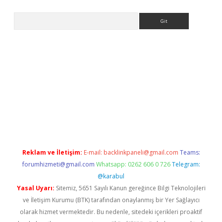
Arama
iriş
Reklam ve İletişim:
E-mail:
backlinkpaneli@gmail.com
Teams:
forumhizmeti@gmail.com
Whatsapp: 0262 606 0 726
Telegram:
@karabul
Yasal Uyarı:
Sitemiz, 5651 Sayılı Kanun gereğince Bilgi Teknolojileri
ve İletişim Kurumu (BTK) tarafından onaylanmış bir Yer Sağlayıcı
olarak hizmet vermektedir. Bu nedenle, sitedeki içerikleri proaktif