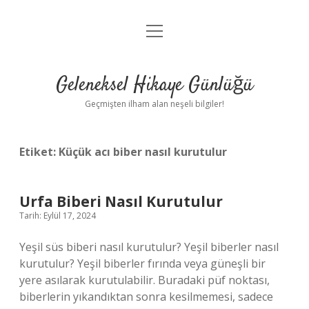
menüyü
Anasayfa
aç
Gizlilik Politikası
Geleneksel Hikaye Günlüğü
Yasal Uyarı
Geçmişten ilham alan neşeli bilgiler!
Hakkımızda
Etiket:
Küçük acı biber nasıl kurutulur
Urfa Biberi Nasıl Kurutulur
Tarih: Eylül 17, 2024
Yeşil süs biberi nasıl kurutulur? Yeşil biberler nasıl
kurutulur? Yeşil biberler fırında veya güneşli bir
yere asılarak kurutulabilir. Buradaki püf noktası,
biberlerin yıkandıktan sonra kesilmemesi, sadece