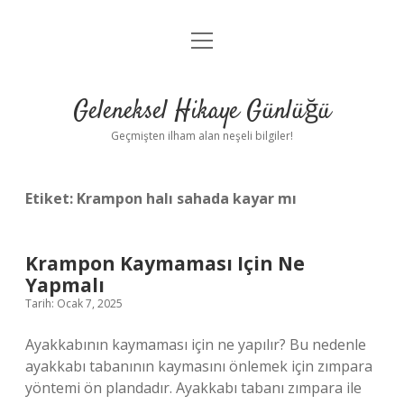
menüyü
Anasayfa
aç
Gizlilik Politikası
Geleneksel Hikaye Günlüğü
Yasal Uyarı
Geçmişten ilham alan neşeli bilgiler!
Hakkımızda
Etiket:
Krampon halı sahada kayar mı
Krampon Kaymaması Için Ne
Yapmalı
Tarih: Ocak 7, 2025
Ayakkabının kaymaması için ne yapılır? Bu nedenle
ayakkabı tabanının kaymasını önlemek için zımpara
yöntemi ön plandadır. Ayakkabı tabanı zımpara ile