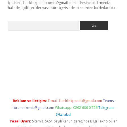
içerikleri,
backlinkpanelicomtr@gmail.com
adresine bildirmeniz
halinde, ilgili içerikler yasal süre içerisinde sitemizden kaldırılacaktır.
Arama
riş
Reklam ve İletişim:
E-mail:
backlinkpaneli@gmail.com
Teams:
forumhizmeti@gmail.com
Whatsapp: 0262 606 0 726
Telegram:
@karabul
Yasal Uyarı:
Sitemiz, 5651 Sayılı Kanun gereğince Bilgi Teknolojileri