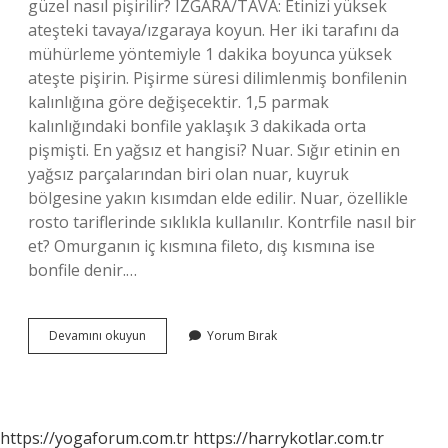
güzel nasıl pişirilir? IZGARA/TAVA: Etinizi yüksek
ateşteki tavaya/ızgaraya koyun. Her iki tarafını da
mühürleme yöntemiyle 1 dakika boyunca yüksek
ateşte pişirin. Pişirme süresi dilimlenmiş bonfilenin
kalınlığına göre değişecektir. 1,5 parmak
kalınlığındaki bonfile yaklaşık 3 dakikada orta
pişmişti. En yağsız et hangisi? Nuar. Sığır etinin en
yağsız parçalarından biri olan nuar, kuyruk
bölgesine yakın kısımdan elde edilir. Nuar, özellikle
rosto tariflerinde sıklıkla kullanılır. Kontrfile nasıl bir
et? Omurganın iç kısmına fileto, dış kısmına ise
bonfile denir.…
Kontrfile
Devamını okuyun
Yorum Bırak
Yağsız
Mı
https://yogaforum.com.tr
https://harrykotlar.com.tr