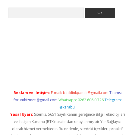
Arama
iriş
Reklam ve İletişim:
E-mail:
backlinkpaneli@gmail.com
Teams:
forumhizmeti@gmail.com
Whatsapp: 0262 606 0 726
Telegram:
@karabul
Yasal Uyarı:
Sitemiz, 5651 Sayılı Kanun gereğince Bilgi Teknolojileri
ve İletişim Kurumu (BTK) tarafından onaylanmış bir Yer Sağlayıcı
olarak hizmet vermektedir. Bu nedenle, sitedeki içerikleri proaktif