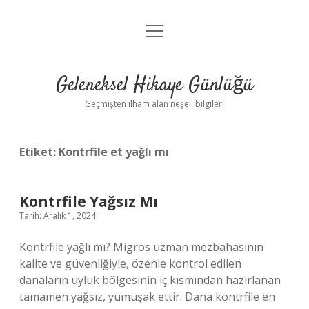
menüyü
Anasayfa
aç
Gizlilik Politikası
Geleneksel Hikaye Günlüğü
Yasal Uyarı
Geçmişten ilham alan neşeli bilgiler!
Hakkımızda
Etiket:
Kontrfile et yağlı mı
Kontrfile Yağsız Mı
Tarih: Aralık 1, 2024
Kontrfile yağlı mı? Migros uzman mezbahasının
kalite ve güvenliğiyle, özenle kontrol edilen
danaların uyluk bölgesinin iç kısmından hazırlanan
tamamen yağsız, yumuşak ettir. Dana kontrfile en