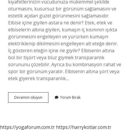
kıyafetlerinizin vücudunuza mükemmel şekilde
oturmasını, kusursuz bir görünüm sağlamasını ve
estetik açıdan güzel görünmesini sağlamasıdır.
Elbise içine giyilen astara ne denir? Etek, etek ve
elbiselerin altına giyilen, kumaşın iç kısmının ışıkta
görünmesini engelleyen ve yürürken kumaşın
elektriklenip dikilmesini engelleyen alt eteğe denir.
İç gösteren eteğin içine ne giyilir? Elbisenin altına
bol bir tişört veya bluz giymek transparanlık
sorununu çözebilir. Ayrıca bu kombinasyon rahat ve
spor bir görünüm yaratır. Elbisenin altına şort veya
etek giyerek transparanlık…
Jüpon
Devamını okuyun
Yorum Bırak
Etek
Ne
Demek
https://yogaforum.com.tr
https://harrykotlar.com.tr