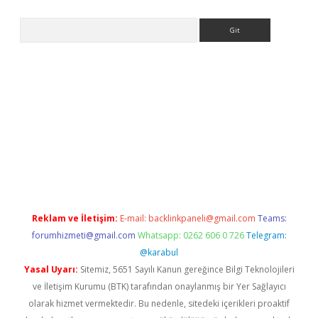
Arama
iriş
Reklam ve İletişim:
E-mail:
backlinkpaneli@gmail.com
Teams:
forumhizmeti@gmail.com
Whatsapp: 0262 606 0 726
Telegram:
@karabul
Yasal Uyarı:
Sitemiz, 5651 Sayılı Kanun gereğince Bilgi Teknolojileri
ve İletişim Kurumu (BTK) tarafından onaylanmış bir Yer Sağlayıcı
olarak hizmet vermektedir. Bu nedenle, sitedeki içerikleri proaktif