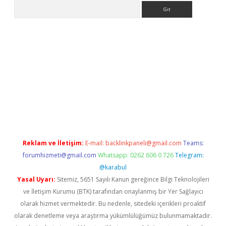
Arama
riş
Reklam ve İletişim:
E-mail:
backlinkpaneli@gmail.com
Teams:
forumhizmeti@gmail.com
Whatsapp: 0262 606 0 726
Telegram:
@karabul
Yasal Uyarı:
Sitemiz, 5651 Sayılı Kanun gereğince Bilgi Teknolojileri
ve İletişim Kurumu (BTK) tarafından onaylanmış bir Yer Sağlayıcı
olarak hizmet vermektedir. Bu nedenle, sitedeki içerikleri proaktif
olarak denetleme veya araştırma yükümlülüğümüz bulunmamaktadır.