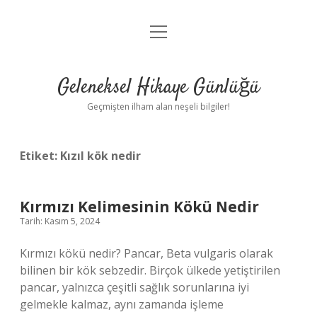
menüyü
Anasayfa
aç
Gizlilik Politikası
Geleneksel Hikaye Günlüğü
Yasal Uyarı
Geçmişten ilham alan neşeli bilgiler!
Hakkımızda
Etiket:
Kızıl kök nedir
Kırmızı Kelimesinin Kökü Nedir
Tarih: Kasım 5, 2024
Kırmızı kökü nedir? Pancar, Beta vulgaris olarak
bilinen bir kök sebzedir. Birçok ülkede yetiştirilen
pancar, yalnızca çeşitli sağlık sorunlarına iyi
gelmekle kalmaz, aynı zamanda işleme