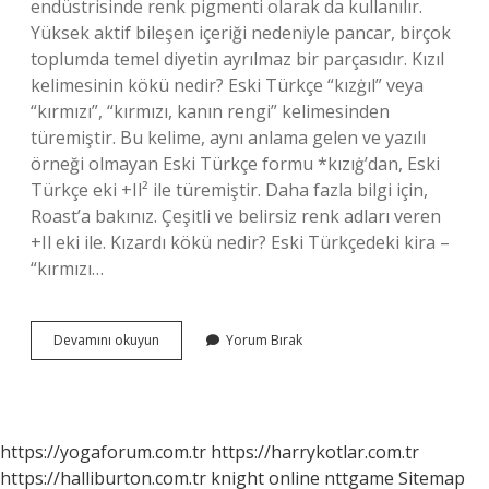
endüstrisinde renk pigmenti olarak da kullanılır.
Yüksek aktif bileşen içeriği nedeniyle pancar, birçok
toplumda temel diyetin ayrılmaz bir parçasıdır. Kızıl
kelimesinin kökü nedir? Eski Türkçe “kızġıl” veya
“kırmızı”, “kırmızı, kanın rengi” kelimesinden
türemiştir. Bu kelime, aynı anlama gelen ve yazılı
örneği olmayan Eski Türkçe formu *kızıġ’dan, Eski
Türkçe eki +Il² ile türemiştir. Daha fazla bilgi için,
Roast’a bakınız. Çeşitli ve belirsiz renk adları veren
+Il eki ile. Kızardı kökü nedir? Eski Türkçedeki kira –
“kırmızı…
Kırmızı
Devamını okuyun
Yorum Bırak
Kelimesinin
Kökü
Nedir
https://yogaforum.com.tr
https://harrykotlar.com.tr
https://halliburton.com.tr
knight online
nttgame
Sitemap