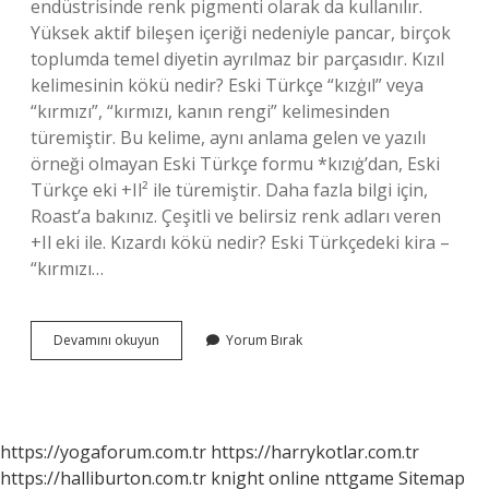
endüstrisinde renk pigmenti olarak da kullanılır.
Yüksek aktif bileşen içeriği nedeniyle pancar, birçok
toplumda temel diyetin ayrılmaz bir parçasıdır. Kızıl
kelimesinin kökü nedir? Eski Türkçe “kızġıl” veya
“kırmızı”, “kırmızı, kanın rengi” kelimesinden
türemiştir. Bu kelime, aynı anlama gelen ve yazılı
örneği olmayan Eski Türkçe formu *kızıġ’dan, Eski
Türkçe eki +Il² ile türemiştir. Daha fazla bilgi için,
Roast’a bakınız. Çeşitli ve belirsiz renk adları veren
+Il eki ile. Kızardı kökü nedir? Eski Türkçedeki kira –
“kırmızı…
Kırmızı
Devamını okuyun
Yorum Bırak
Kelimesinin
Kökü
Nedir
https://yogaforum.com.tr
https://harrykotlar.com.tr
https://halliburton.com.tr
knight online
nttgame
Sitemap