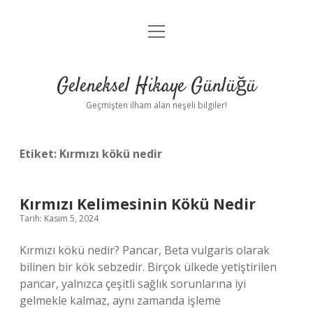
menüyü
Anasayfa
aç
Gizlilik Politikası
Geleneksel Hikaye Günlüğü
Yasal Uyarı
Geçmişten ilham alan neşeli bilgiler!
Hakkımızda
Etiket:
Kırmızı kökü nedir
Kırmızı Kelimesinin Kökü Nedir
Tarih: Kasım 5, 2024
Kırmızı kökü nedir? Pancar, Beta vulgaris olarak
bilinen bir kök sebzedir. Birçok ülkede yetiştirilen
pancar, yalnızca çeşitli sağlık sorunlarına iyi
gelmekle kalmaz, aynı zamanda işleme