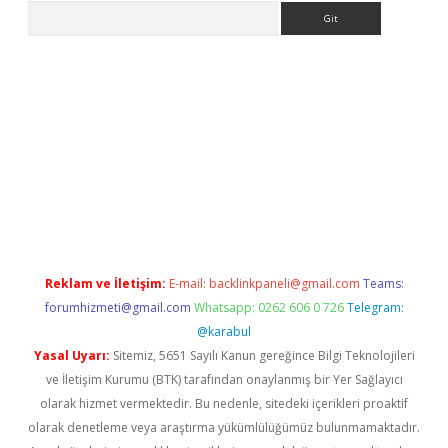
Arama
iriş
Reklam ve İletişim:
E-mail:
backlinkpaneli@gmail.com
Teams:
forumhizmeti@gmail.com
Whatsapp: 0262 606 0 726
Telegram:
@karabul
Yasal Uyarı:
Sitemiz, 5651 Sayılı Kanun gereğince Bilgi Teknolojileri
ve İletişim Kurumu (BTK) tarafından onaylanmış bir Yer Sağlayıcı
olarak hizmet vermektedir. Bu nedenle, sitedeki içerikleri proaktif
olarak denetleme veya araştırma yükümlülüğümüz bulunmamaktadır.