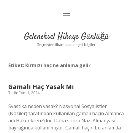
menüyü
Anasayfa
aç
Gizlilik Politikası
Geleneksel Hikaye Günlüğü
Yasal Uyarı
Geçmişten ilham alan neşeli bilgiler!
Hakkımızda
Etiket:
Kırmızı haç ne anlama gelir
Gamalı Haç Yasak Mı
Tarih: Ekim 1, 2024
Svastika neden yasak? Nasyonal Sosyalistler
(Naziler) tarafından kullanılan gamalı haçın Almanca
adı Hakenkreuz’dur. Daha sonra Nazi Almanyası
bayrağında kullanılmıştır. Gamalı haçın bu anlamda