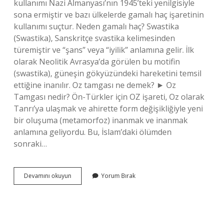
kullanımı Nazi Almanyası’nın 1945’teki yenilgisiyle
sona ermiştir ve bazı ülkelerde gamalı haç işaretinin
kullanımı suçtur. Neden gamalı haç? Swastika
(Swastika), Sanskritçe svastika kelimesinden
türemiştir ve “şans” veya “iyilik” anlamına gelir. İlk
olarak Neolitik Avrasya’da görülen bu motifin
(swastika), güneşin gökyüzündeki hareketini temsil
ettiğine inanılır. Oz tamgası ne demek? ► Oz
Tamgası nedir? Ön-Türkler için OZ işareti, Oz olarak
Tanrı’ya ulaşmak ve ahirette form değişikliğiyle yeni
bir oluşuma (metamorfoz) inanmak ve inanmak
anlamına geliyordu. Bu, İslam’daki ölümden
sonraki…
Gamalı
Devamını okuyun
Yorum Bırak
Haç
Yasak
Mı