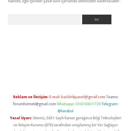
halinde, ilgili içerikler yasal süre içerisinde sitemizden kaldırılacaktır.
Arama
riş
Reklam ve İletişim:
E-mail:
backlinkpaneli@gmail.com
Teams:
forumhizmeti@gmail.com
Whatsapp: 0262 606 0 726
Telegram:
@karabul
Yasal Uyarı:
Sitemiz, 5651 Sayılı Kanun gereğince Bilgi Teknolojileri
ve İletişim Kurumu (BTK) tarafından onaylanmış bir Yer Sağlayıcı