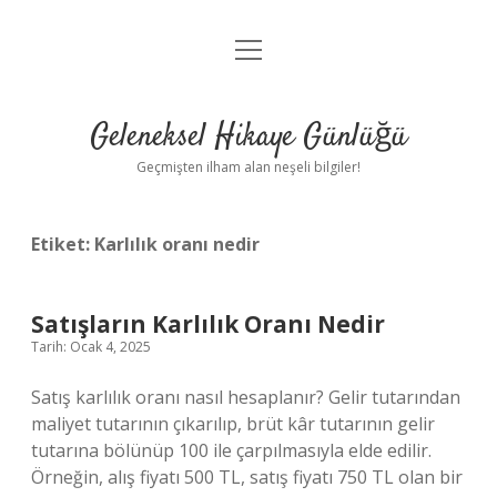
menüyü
Anasayfa
aç
Gizlilik Politikası
Geleneksel Hikaye Günlüğü
Yasal Uyarı
Geçmişten ilham alan neşeli bilgiler!
Hakkımızda
Etiket:
Karlılık oranı nedir
Satışların Karlılık Oranı Nedir
Tarih: Ocak 4, 2025
Satış karlılık oranı nasıl hesaplanır? Gelir tutarından
maliyet tutarının çıkarılıp, brüt kâr tutarının gelir
tutarına bölünüp 100 ile çarpılmasıyla elde edilir.
Örneğin, alış fiyatı 500 TL, satış fiyatı 750 TL olan bir