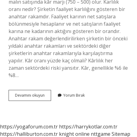
malın satışında kâr marjı (750 – 500) olur. Karlılık
oranı nedir? Şirketin faaliyet karlılığını gösteren bir
anahtar rakamdır. Faaliyet karının net satışlara
bölünmesiyle hesaplanır ve net satışların faaliyet
karına ne kadarının aktığını gösteren bir orandır.
Anahtar rakam değerlendirilirken şirketin bir önceki
yıldaki anahtar rakamları ve sektördeki diğer
şirketlerin anahtar rakamlarıyla karşılaştırma
yapılır. Kâr oranı yüzde kaç olmalı? Kârlılık her
zaman sektördeki riski yansıtır. Kâr, genellikle %6 ile
%8…
Satışların
Devamını okuyun
Yorum Bırak
Karlılık
Oranı
Nedir
https://yogaforum.com.tr
https://harrykotlar.com.tr
https://halliburton.com.tr
knight online
nttgame
Sitemap