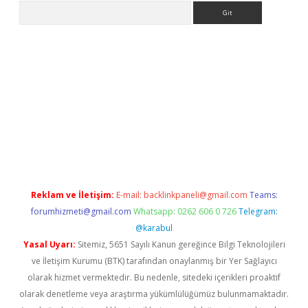
Arama
t giriş
Reklam ve İletişim:
E-mail:
backlinkpaneli@gmail.com
Teams:
forumhizmeti@gmail.com
Whatsapp: 0262 606 0 726
Telegram:
@karabul
Yasal Uyarı:
Sitemiz, 5651 Sayılı Kanun gereğince Bilgi Teknolojileri
ve İletişim Kurumu (BTK) tarafından onaylanmış bir Yer Sağlayıcı
olarak hizmet vermektedir. Bu nedenle, sitedeki içerikleri proaktif
olarak denetleme veya araştırma yükümlülüğümüz bulunmamaktadır.