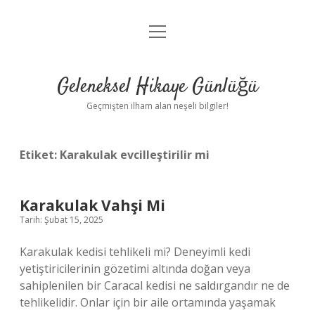
menüyü
Anasayfa
aç
Gizlilik Politikası
Geleneksel Hikaye Günlüğü
Yasal Uyarı
Geçmişten ilham alan neşeli bilgiler!
Hakkımızda
Etiket:
Karakulak evcilleştirilir mi
Karakulak Vahşi Mi
Tarih: Şubat 15, 2025
Karakulak kedisi tehlikeli mi? Deneyimli kedi
yetiştiricilerinin gözetimi altında doğan veya
sahiplenilen bir Caracal kedisi ne saldırgandır ne de
tehlikelidir. Onlar için bir aile ortamında yaşamak