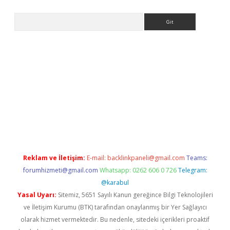
Arama
riş
Reklam ve İletişim:
E-mail:
backlinkpaneli@gmail.com
Teams:
forumhizmeti@gmail.com
Whatsapp: 0262 606 0 726
Telegram:
@karabul
Yasal Uyarı:
Sitemiz, 5651 Sayılı Kanun gereğince Bilgi Teknolojileri
ve İletişim Kurumu (BTK) tarafından onaylanmış bir Yer Sağlayıcı
olarak hizmet vermektedir. Bu nedenle, sitedeki içerikleri proaktif