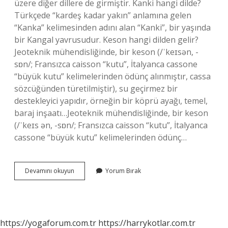
üzere diğer dillere de girmiştir. Kanki hangi dilde?
Türkçede “kardeş kadar yakın” anlamına gelen
“Kanka” kelimesinden adını alan “Kanki”, bir yaşında
bir Kangal yavrusudur. Keson hangi dilden gelir?
Jeoteknik mühendisliğinde, bir keson (/ˈkeɪsən, -
sɒn/; Fransızca caisson “kutu”, İtalyanca cassone
“büyük kutu” kelimelerinden ödünç alınmıştır, cassa
sözcüğünden türetilmiştir), su geçirmez bir
destekleyici yapıdır, örneğin bir köprü ayağı, temel,
baraj inşaatı…Jeoteknik mühendisliğinde, bir keson
(/ˈkeɪs ən, -sɒn/; Fransızca caisson “kutu”, İtalyanca
cassone “büyük kutu” kelimelerinden ödünç…
Katiyen
Devamını okuyun
Yorum Bırak
Hangi
Dil
https://yogaforum.com.tr
https://harrykotlar.com.tr