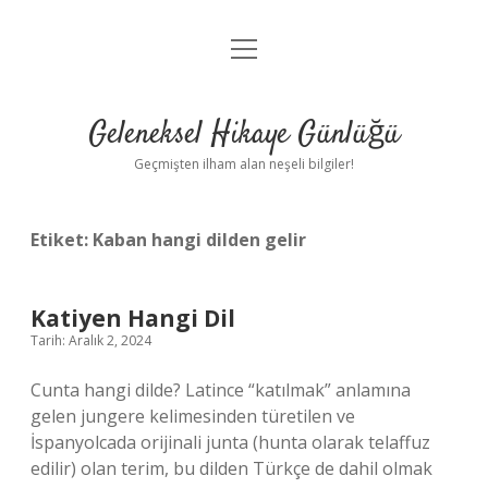
menüyü
Anasayfa
aç
Gizlilik Politikası
Geleneksel Hikaye Günlüğü
Yasal Uyarı
Geçmişten ilham alan neşeli bilgiler!
Hakkımızda
Etiket:
Kaban hangi dilden gelir
Katiyen Hangi Dil
Tarih: Aralık 2, 2024
Cunta hangi dilde? Latince “katılmak” anlamına
gelen jungere kelimesinden türetilen ve
İspanyolcada orijinali junta (hunta olarak telaffuz
edilir) olan terim, bu dilden Türkçe de dahil olmak