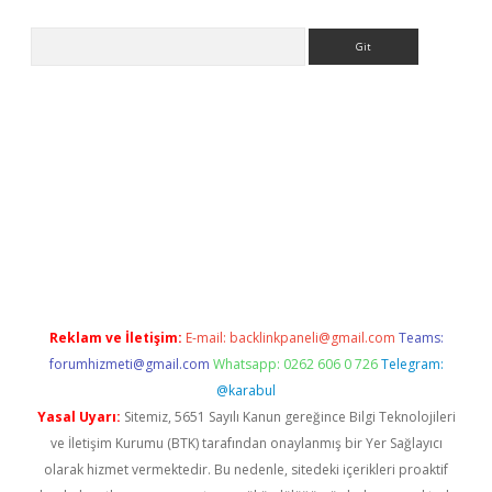
Arama
iriş
Reklam ve İletişim:
E-mail:
backlinkpaneli@gmail.com
Teams:
forumhizmeti@gmail.com
Whatsapp: 0262 606 0 726
Telegram:
@karabul
Yasal Uyarı:
Sitemiz, 5651 Sayılı Kanun gereğince Bilgi Teknolojileri
ve İletişim Kurumu (BTK) tarafından onaylanmış bir Yer Sağlayıcı
olarak hizmet vermektedir. Bu nedenle, sitedeki içerikleri proaktif