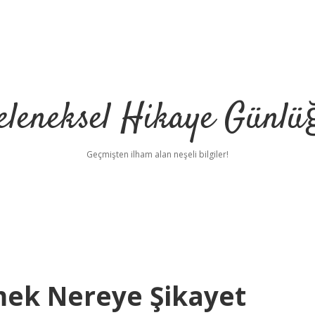
eleneksel Hikaye Günlü
Geçmişten ilham alan neşeli bilgiler!
kmek Nereye Şikayet