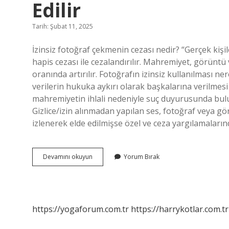
Edilir
Tarih: Şubat 11, 2025
İzinsiz fotoğraf çekmenin cezası nedir? “Gerçek kişile
hapis cezası ile cezalandırılır. Mahremiyet, görüntü 
oranında artırılır. Fotoğrafın izinsiz kullanılması ner
verilerin hukuka aykırı olarak başkalarına verilmes
mahremiyetin ihlali nedeniyle suç duyurusunda bulu
Gizlice/izin alınmadan yapılan ses, fotoğraf veya gö
izlenerek elde edilmişse özel ve ceza yargılamalarınd
Izinsiz
Devamını okuyun
Yorum Bırak
Fotoğraf
Çekmek
Nereye
Şikayet
Edilir
https://yogaforum.com.tr
https://harrykotlar.com.tr