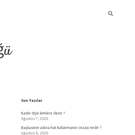
ğü
Sidebar
Son Yazılar
tulipbet giriş
Kadın diye kimlere denir ?
Ağustos 7, 2026
Başkasının adına hat kullanmanın cezası nedir ?
Ağustos 6, 2026