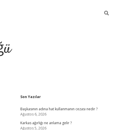
ğü
Sidebar
Son Yazılar
tulipbet giriş
Başkasının adına hat kullanmanın cezası nedir ?
Ağustos 6, 2026
Karkas ağırlığı ne anlama gelir ?
Ağustos 5, 2026