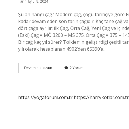
Tarih: Eylül 8, 2024
Şu an hangi çağ? Modern çağ, çoğu tarihçiye göre F
kadar devam eden son tarih çağıdır. Kaç tane çağ va
dört çağa ayrılır: İlk Çağ, Orta Çağ, Yeni Çağ ve için
(Eski) Çağ = MÖ 3200 – MS 375. Orta Çağ = 375 – 1
Bir çağ kaç yıl sürer? Tolkien’in geliştirdiği çeşitli
yılı olarak hesaplanan 4902’den 65390’a…
En
Devamını okuyun
2 Yorum
Son
Çağ
Hangisi
https://yogaforum.com.tr
https://harrykotlar.com.tr