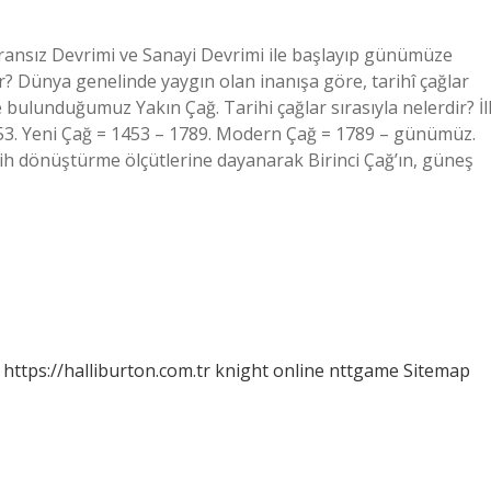
ransız Devrimi ve Sanayi Devrimi ile başlayıp günümüze
r? Dünya genelinde yaygın olan inanışa göre, tarihî çağlar
de bulunduğumuz Yakın Çağ. Tarihi çağlar sırasıyla nelerdir? İl
453. Yeni Çağ = 1453 – 1789. Modern Çağ = 1789 – günümüz.
 tarih dönüştürme ölçütlerine dayanarak Birinci Çağ’ın, güneş
https://halliburton.com.tr
knight online
nttgame
Sitemap