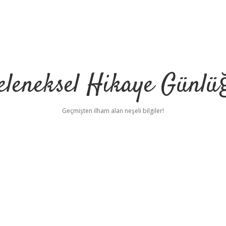
eleneksel Hikaye Günlü
Geçmişten ilham alan neşeli bilgiler!