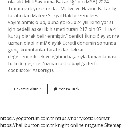
olacak? Milli Savunma Bakanlığı’nın (MSB) 2024
Temmuz duyurusunda, “Maliye ve Hazine Bakanlığı
tarafından Mali ve Sosyal Haklar Genelgesi
yayımlanmış olup, buna göre 2024 yılı ikinci yarısı
için bedelli askerlik hizmeti tutarı 217 bin 871 lira 4
kuruş olarak belirlenmiştir.” denildi. İkinci 6 ay sonra
uzman olabilir mi? 6 aylık ücretli dönemin sonunda
genç, komutanlar tarafından tekrar
değerlendirilecek ve eğitimi başarıyla tamamlaması
halinde geçici er/uzman astsubaylığa terfi
edebilecek. Askerliği 6…
Ikinci
Devamını okuyun
Yorum Bırak
6
Ay
Askerlik
Nedir
https://yogaforum.com.tr
https://harrykotlar.com.tr
https://halliburton.com.tr
knight online
nttgame
Sitemap