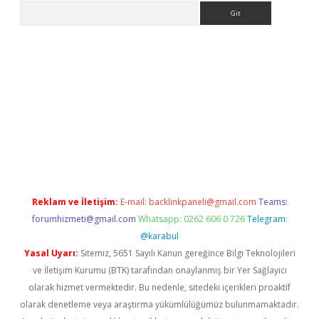
Arama
riş
Reklam ve İletişim:
E-mail:
backlinkpaneli@gmail.com
Teams:
forumhizmeti@gmail.com
Whatsapp: 0262 606 0 726
Telegram:
@karabul
Yasal Uyarı:
Sitemiz, 5651 Sayılı Kanun gereğince Bilgi Teknolojileri
ve İletişim Kurumu (BTK) tarafından onaylanmış bir Yer Sağlayıcı
olarak hizmet vermektedir. Bu nedenle, sitedeki içerikleri proaktif
olarak denetleme veya araştırma yükümlülüğümüz bulunmamaktadır.