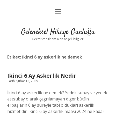
menüyü
Anasayfa
aç
Gizlilik Politikası
Geleneksel Hikaye Günlüğü
Yasal Uyarı
Geçmişten ilham alan neşeli bilgiler!
Hakkımızda
Etiket:
İkinci 6 ay askerlik ne demek
Ikinci 6 Ay Askerlik Nedir
Tarih: Şubat 13, 2025
İkinci 6 ay askerlik ne demek? Yedek subay ve yedek
astsubay olarak çağrılamayan diğer bütün
erbaşların 6 ay süreyle tabi oldukları askerlik
hizmetidir. İkinci 6 ay askerlik maaşı 2024 ne kadar