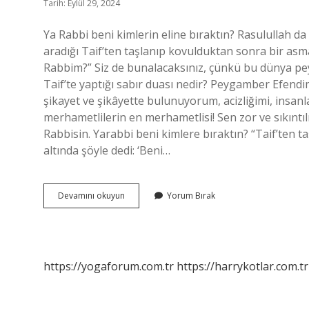
Tarih: Eylül 29, 2024
Ya Rabbi beni kimlerin eline bıraktın? Rasulullah da
aradığı Taif’ten taşlanıp kovulduktan sonra bir asma
Rabbim?” Siz de bunalacaksınız, çünkü bu dünya pey
Taif’te yaptığı sabır duası nedir? Peygamber Efendimi
şikayet ve şikâyette bulunuyorum, acizliğimi, insa
merhametlilerin en merhametlisi! Sen zor ve sıkıntı
Rabbisin. Yarabbi beni kimlere bıraktın? “Taif’ten t
altında şöyle dedi: ‘Beni…
Ya
Devamını okuyun
Yorum Bırak
Rabbim
Beni
Kime
Bırakıyorsun
https://yogaforum.com.tr
https://harrykotlar.com.tr