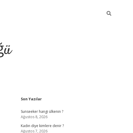
ğü
Sidebar
Son Yazılar
tulipbet giriş
Sunseeker hangi ülkenin ?
Ağustos 8, 2026
Kadın diye kimlere denir ?
Ağustos 7, 2026