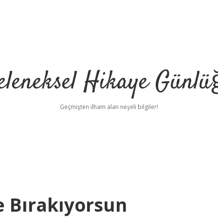
eleneksel Hikaye Günlü
Geçmişten ilham alan neşeli bilgiler!
 Bırakıyorsun