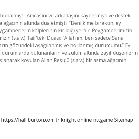
 bunalmıştı. Amcasını ve arkadaşını kaybetmişti ve destek
 ağacının altında dua etmişti: “Beni kime bıraktın, ey
gamberlerin kalplerinin kırıldığı yerdir. Peygamberimizin
zin (s.a.v.) Taif’teki Duası: “Allah’ım, ben sadece Sana
nların gözündeki aşağılanmış ve horlanmış durumumu.” Ey
lı durumlarda bulunanların ve zulüm altında zayıf düşenlerin
aşlanarak kovulan Allah Resulü (s.a.v.) bir asma ağacının
https://halliburton.com.tr
knight online
nttgame
Sitemap