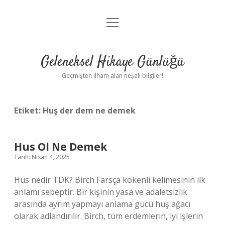
menüyü
Anasayfa
aç
Gizlilik Politikası
Geleneksel Hikaye Günlüğü
Yasal Uyarı
Geçmişten ilham alan neşeli bilgiler!
Hakkımızda
Etiket:
Huş der dem ne demek
Hus Ol Ne Demek
Tarih: Nisan 4, 2025
Hus nedir TDK? Birch Farsça kökenli kelimesinin ilk
anlamı sebeptir. Bir kişinin yasa ve adaletsizlik
arasında ayrım yapmayı anlama gücü huş ağacı
olarak adlandırılır. Birch, tüm erdemlerin, iyi işlerin