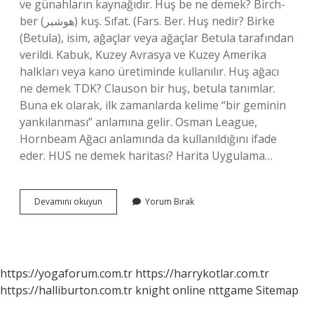
ve günahların kaynağıdır. Huş be ne demek? Birch-
ber (ﻫﻮﺷﺒﺮ) kuş. Sıfat. (Fars. Ber. Huş nedir? Birke
(Betula), isim, ağaçlar veya ağaçlar Betula tarafından
verildi. Kabuk, Kuzey Avrasya ve Kuzey Amerika
halkları veya kano üretiminde kullanılır. Huş ağacı
ne demek TDK? Clauson bir huş, betula tanımlar.
Buna ek olarak, ilk zamanlarda kelime “bir geminin
yankılanması” anlamına gelir. Osman League,
Hornbeam Ağacı anlamında da kullanıldığını ifade
eder. HUS ne demek haritası? Harita Uygulama…
Hus
Devamını okuyun
Yorum Bırak
Ol
Ne
Demek
https://yogaforum.com.tr
https://harrykotlar.com.tr
https://halliburton.com.tr
knight online
nttgame
Sitemap